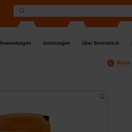
Anwendungen
Anleitungen
Über Betonblock
Rufen 
rmen
ennwände
p Platten
bezeuge
ndhabungsgeräte
behör
satzteile