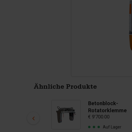
Tetrapoden
Pigmenten
Ähnliche Produkte
Betonblock-
Betonblock-
Schalung Basis
Rotatorklemme
€ 9’700.00
160x80x80 cm
€ 1’675.00
Auf Lager