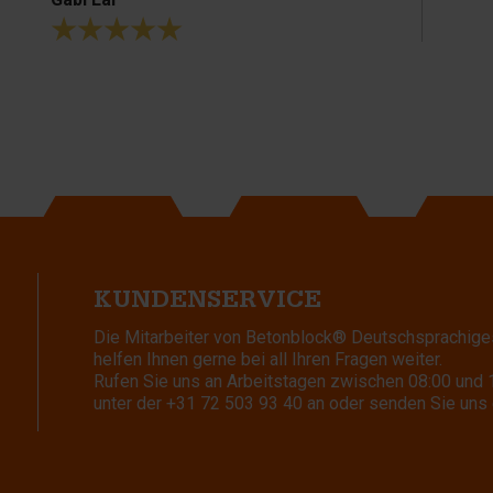
KUNDENSERVICE
Die Mitarbeiter von Betonblock® Deutschsprachige
helfen Ihnen gerne bei all Ihren Fragen weiter.
Rufen Sie uns an Arbeitstagen zwischen 08:00 und 
unter der
+31 72 503 93 40
an oder senden Sie uns 