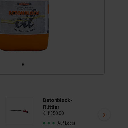
Betonblock-
Rüttler
€ 1’350.00
Auf Lager