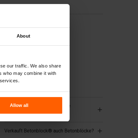
Nützliche Links
Trennwände
Deckplatten
About
Hebezeuge
Handhabungsgeräte
Zubehör
se our traffic. We also share
ers who may combine it with
Ersatzteile
 services.
Häufig gestellte Fragen
Allow all
Aus welchem Material sind die
Gussformen hergestellt?
Verkauft Betonblock® auch Betonblöcke?