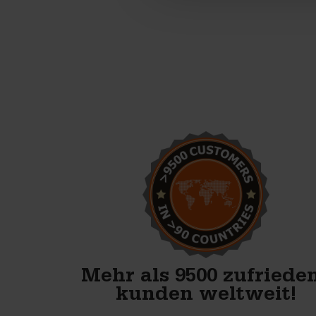
Wir starten mit der
Produktion von
Betonblöcken. Mit den
Formen von Betonblock sind
wir bestens vorbereitet.
Anton Koelma
Mehr als 9500 zufriede
kunden weltweit!