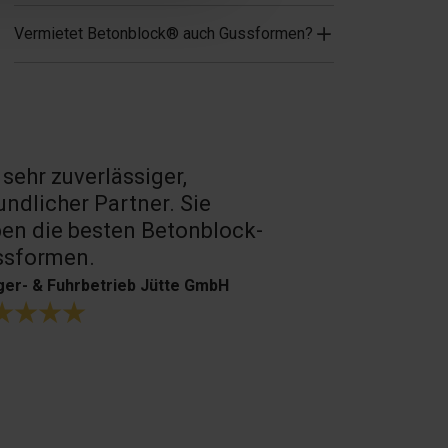
Vermietet Betonblock® auch Gussformen?
 sehr zuverlässiger,
Sehr guter 
undlicher Partner. Sie
Produkte.
en die besten Betonblock-
H. Bouffioux
ssformen.
er- & Fuhrbetrieb Jütte GmbH