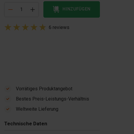
HINZUFÜGEN
6 reviews
Vorrätiges Produktangebot
Bestes Preis-Leistungs-Verhältnis
Betonblock-
Ölpumpe 24
Weltweite Lieferung
Kipper
Liter
€ 5’200.00
€ 325.00
Technische Daten
Auf Lager
Auf Lager