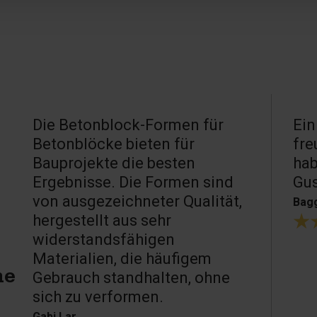
Die Betonblock-Formen für
Ein
Betonblöcke bieten für
fre
Bauprojekte die besten
hab
Ergebnisse. Die Formen sind
Gu
von ausgezeichneter Qualität,
Bagg
hergestellt aus sehr
widerstandsfähigen
Materialien, die häufigem
Gebrauch standhalten, ohne
ne
sich zu verformen.
Gabi Lar