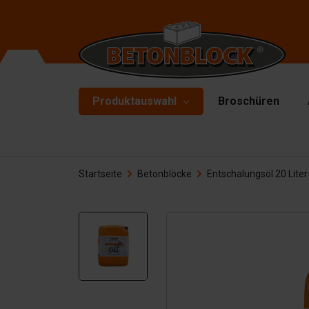
Produktauswahl
Broschüren
Betonblöcke
Fo
Startseite
Betonblöcke
Entschalungsöl 20 Liter
Tr
Starterpaket
To
Formliners
He
Barrieren
Ha
Betonplatten
Zu
Stützwände
Er