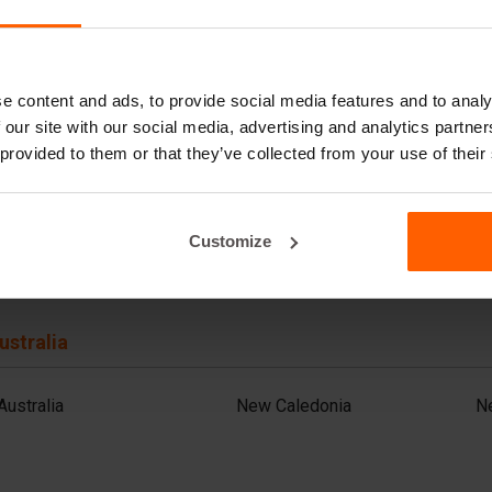
Afghanistan
Israel
Ph
Armenia
Japan
Q
Azerbaijan
Jordan
Sa
Bahrain
Kazakhstan
S
Bangladesh
Kuwait
S
e content and ads, to provide social media features and to analy
Cambodia
Lebanon (FR)
Sr
 our site with our social media, advertising and analytics partn
China
Malaysia
T
 provided to them or that they’ve collected from your use of their
India
Mongolia
Th
Indonesia
Nepal
T
Iran
Oman
U
Iraq
Pakistan
V
Customize
ustralia
Australia
New Caledonia
N