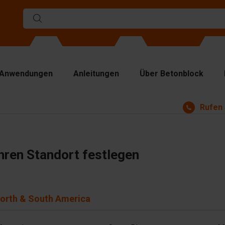
Anwendungen
Anleitungen
Über Betonblock
Rufen 
rmen
ennwände
p Platten
hren Standort festlegen
bezeuge
ndhabungsgeräte
orth & South America
behör
satzteile