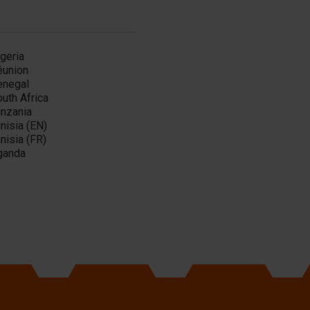
geria
éunion
enegal
uth Africa
anzania
nisia (EN)
nisia (FR)
ganda