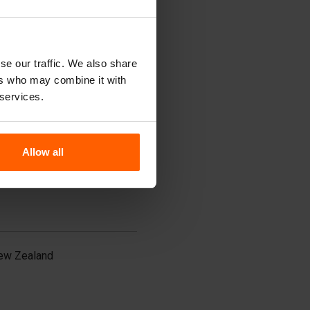
ilippines
atar
udi Arabia
ingapore
outh Korea
se our traffic. We also share
i Lanka
ers who may combine it with
aiwan
 services.
ailand
urkey
nited Arab Emirates
ietnam
Allow all
ew Zealand