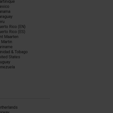
artinique
exico
anama
araguay
eru
erto Rico (EN)
erto Rico (ES)
nt Maarten
 Martin
uriname
rinidad & Tobago
ited States
ruguay
enezuela
etherlands
orway