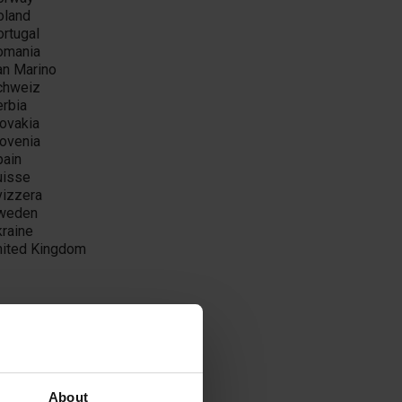
oland
ortugal
omania
an Marino
chweiz
erbia
lovakia
lovenia
pain
uisse
vizzera
weden
kraine
nited Kingdom
About