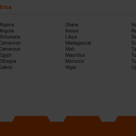
frica
Algeria
Ghana
Ni
Angola
Kenya
R
Botswana
Libya
S
Cameoron
Madagascar
So
Cameroun
Mali
T
Egypt
Mauritius
Tu
Ethiopia
Morocco
Tu
Gabon
Niger
U