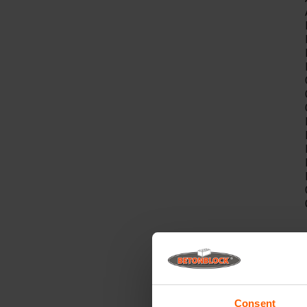
A
Consent