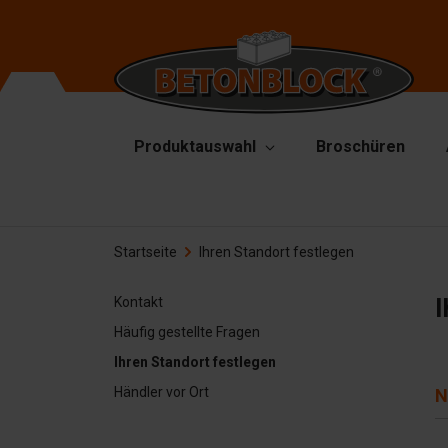
Produktauswahl
Broschüren
Betonblöcke
Fo
Startseite
Ihren Standort festlegen
Tr
Starterpaket
To
I
Kontakt
Formliners
He
Häufig gestellte Fragen
Barrieren
Ha
Ihren Standort festlegen
Betonplatten
Händler vor Ort
N
Zu
Stützwände
Er