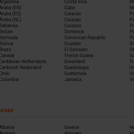
Argentina
Costa Rica
M
Aruba (EN)
Cuba
M
Aruba (ES)
Curacao
P
Aruba (NL)
Curaçao
P
Bahamas
Curazao
P
Belize
Dominica
Pu
Bermuda
Dominican Republic
Pu
Bolivia
Ecuador
Si
Brazil
El Salvador
St
Canada
French Guiana
S
Caribbean Netherlands
Greenland
T
Caribisch Nederland
Guadeloupe
Un
Chile
Guatemala
U
Colombia
Jamaica
V
urope
Albania
Greece
N
Andorra
Hungary
N