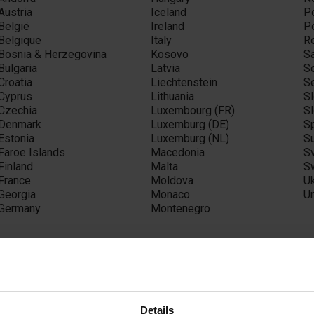
Austria
Iceland
P
België
Ireland
P
Belgique
Italy
R
Bosnia & Herzegovina
Kosovo
S
Bulgaria
Latvia
S
Croatia
Liechtenstein
S
Cyprus
Lithuania
S
Czechia
Luxembourg (FR)
S
Denmark
Luxemburg (DE)
S
Estonia
Luxemburg (NL)
S
Faroe Islands
Macedonia
S
Finland
Malta
S
France
Moldova
U
Georgia
Monaco
U
Germany
Montenegro
sia
Details