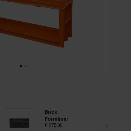
Brick -
Formliner
€ 275.00