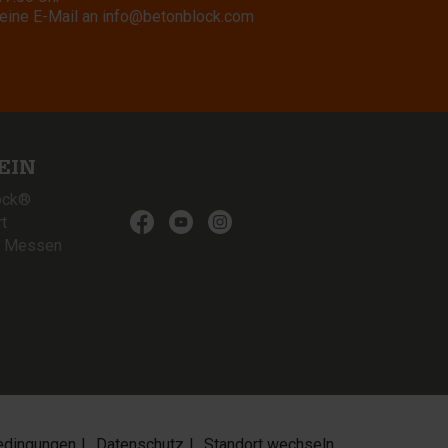
eine E-Mail an
info@betonblock.com
EIN
ock®
t
& Messen
edingungen
Datenschutz
Standort wechseln