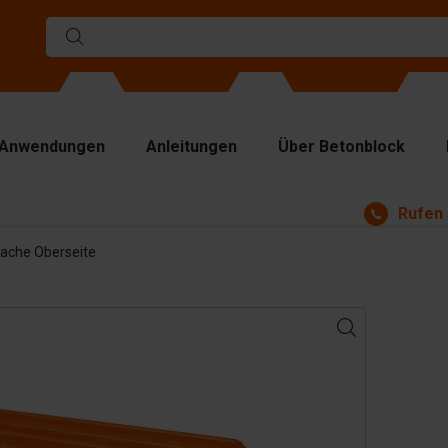
Anwendungen
Anleitungen
Über Betonblock
Rufen 
rmen
lache Oberseite
ennwände
p Platten
bezeuge
ndhabungsgeräte
behör
satzteile