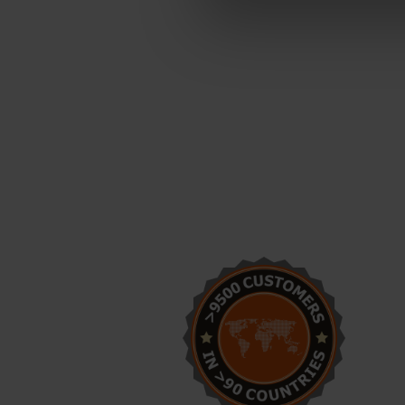
Wir starten mit der
Produktion von
Betonblöcken. Mit den
Formen von Betonblock sind
wir bestens vorbereitet.
Anton Koelma