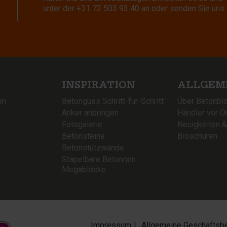
unter der
+31 72 503 93 40
an oder senden Sie uns 
INSPIRATION
ALLGEM
en
Betonguss Schritt-für-Schritt
Über Betonbl
Anker anbringen
Händler vor Or
Fotogalerie
Neuigkeiten 
Betonsteine
Broschüren
Betonstützwande
Stapelbare Betonnen
Megablöcke
Impressum
Allgemeine Geschäftsb