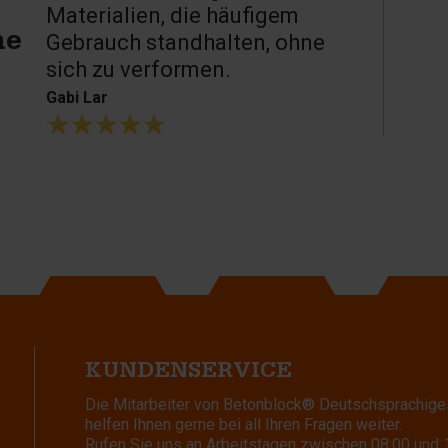
Materialien, die häufigem
Gebrauch standhalten, ohne
ne
sich zu verformen.
Gabi Lar
KUNDENSERVICE
Die Mitarbeiter von Betonblock® Deutschsprachige
helfen Ihnen gerne bei all Ihren Fragen weiter.
Rufen Sie uns an Arbeitstagen zwischen 08:00 und 