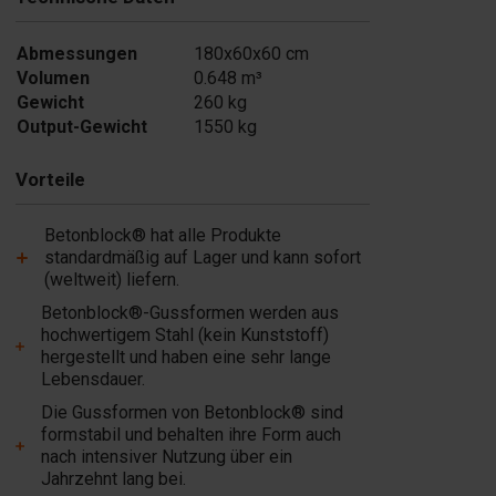
- 80 cm) - bis 3750
Auf Lager
kg
Abmessungen
180x60x60 cm
€ 2’075.00
Volumen
0.648 m³
Auf Lager
Gewicht
260 kg
Output-Gewicht
1550 kg
Hinzufügen
Vorteile
Betonblock® hat alle Produkte
standardmäßig auf Lager und kann sofort
(weltweit) liefern.
Betonblock®-Gussformen werden aus
hochwertigem Stahl (kein Kunststoff)
hergestellt und haben eine sehr lange
Lebensdauer.
Die Gussformen von Betonblock® sind
formstabil und behalten ihre Form auch
nach intensiver Nutzung über ein
Jahrzehnt lang bei.