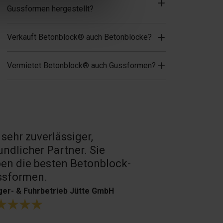
Gussformen hergestellt?
Verkauft Betonblock® auch Betonblöcke?
Vermietet Betonblock® auch Gussformen?
 sehr zuverlässiger,
Sehr guter 
undlicher Partner. Sie
Produkte.
en die besten Betonblock-
H. Bouffioux
ssformen.
er- & Fuhrbetrieb Jütte GmbH