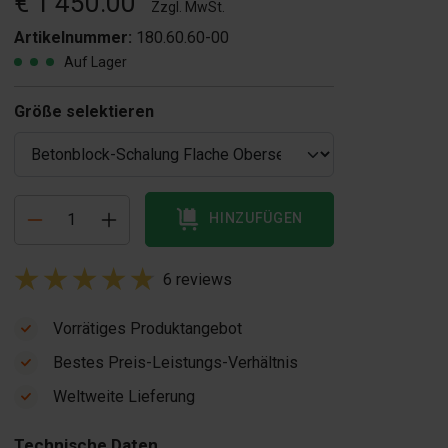
€ 1’450.00
Zzgl. MwSt.
Artikelnummer:
180.60.60-00
Auf Lager
Größe selektieren
HINZUFÜGEN
6 reviews
Vorrätiges Produktangebot
Bestes Preis-Leistungs-Verhältnis
Rock -
Betonblock-
Weltweite Lieferung
Formliner
Klemme
€ 275.00
(Klemmöffnung 40
Technische Daten