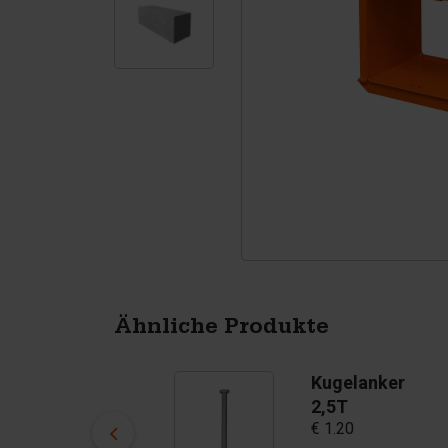
Tetrapoden
Pigmenten
Ähnliche Produkte
Betonblock-
Kugelanker
Schalung Basis
2,5T
€ 1.20
160x80x80 cm