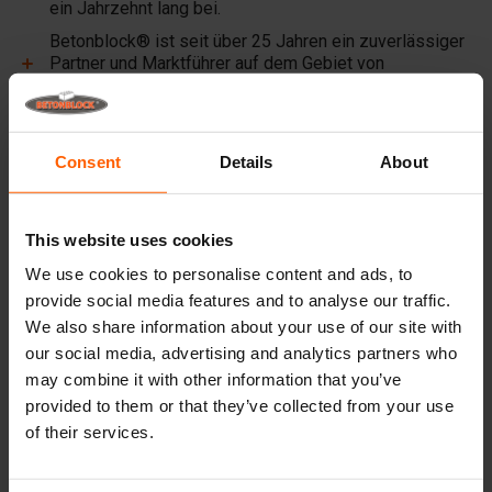
ein Jahrzehnt lang bei.
Betonblock® ist seit über 25 Jahren ein zuverlässiger
Partner und Marktführer auf dem Gebiet von
Betongussformen aus Stahl.
Nützliche Links
Consent
Details
About
Trennwände
Deckplatten
This website uses cookies
Hebezeuge
We use cookies to personalise content and ads, to
Handhabungsgeräte
provide social media features and to analyse our traffic.
We also share information about your use of our site with
Zubehör
our social media, advertising and analytics partners who
Ersatzteile
may combine it with other information that you’ve
provided to them or that they’ve collected from your use
Häufig gestellte Fragen
of their services.
Aus welchem Material sind die Gussformen