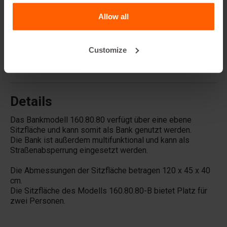
hergestellt?
Allow all
Verkauft Betonblock® auch Betonblöcke?
Customize
Vermietet Betonblock® auch Gussformen?
Details
Das Bankmodell 160.80.80 verfügt über eine ebene
Sitzfläche und kann somit als Bank genutzt werden.
Die Bank ist außerdem multifunktional und kann als
Straßenabsperrung eingesetzt werden.
Die Abmessungen der Sitzfläche betragen 120 x 45 x 40
cm.
Die Sitzfläche des Modells 160.80.80-B bietet Platz für
zwei Personen.