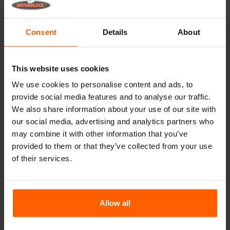
Nützliche Links
Trennwände
Consent
Details
About
Deckplatten
Hebezeuge
This website uses cookies
Handhabungsgeräte
We use cookies to personalise content and ads, to
provide social media features and to analyse our traffic.
Zubehör
We also share information about your use of our site with
Ersatzteile
our social media, advertising and analytics partners who
may combine it with other information that you’ve
Häufig gestellte Fragen
provided to them or that they’ve collected from your use
of their services.
Aus welchem Material sind die Gussformen
hergestellt?
Allow all
Verkauft Betonblock® auch Betonblöcke?