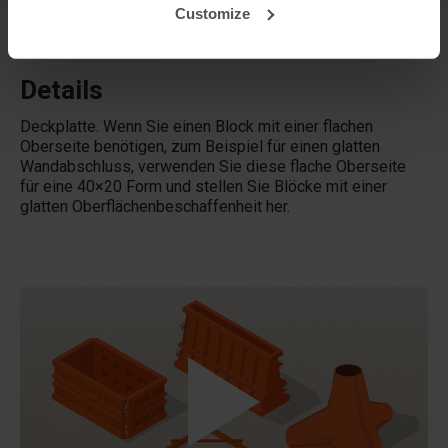
Customize
Vermietet Betonblock® auch Gussformen?
Details
Deckplatte. Wenn Sie einen Block mit einer flachen
Oberseite benötigen, zum Beispiel für einen glatten
Wandabschluss, verwenden Sie diese flache Oberseite
für eine 40×20 Form und stellen Sie Blöcke mit einer
glatten Oberflächenbeschaffenheit her.