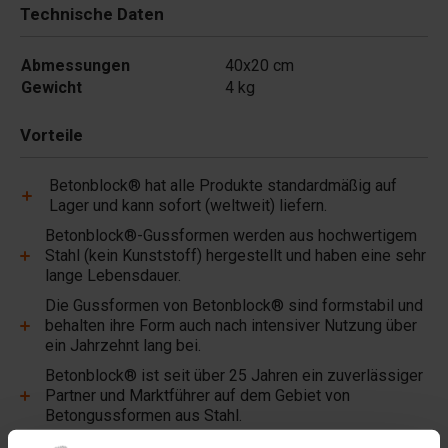
Technische Daten
Abmessungen
40x20 cm
Gewicht
4 kg
Vorteile
Betonblock® hat alle Produkte standardmäßig auf
Lager und kann sofort (weltweit) liefern.
Betonblock®-Gussformen werden aus hochwertigem
Stahl (kein Kunststoff) hergestellt und haben eine sehr
lange Lebensdauer.
Die Gussformen von Betonblock® sind formstabil und
behalten ihre Form auch nach intensiver Nutzung über
ein Jahrzehnt lang bei.
Betonblock® ist seit über 25 Jahren ein zuverlässiger
Partner und Marktführer auf dem Gebiet von
Betongussformen aus Stahl.