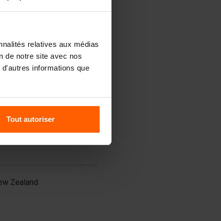
ilippines
atar
udi Arabia
ingapore
outh Korea
nnalités relatives aux médias
i Lanka
on de notre site avec nos
aiwan
 d'autres informations que
ailand
urkey
nited Arab Emirates
ietnam
Tout autoriser
ew Zealand