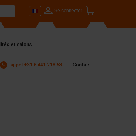
Se connecter
ités et salons
appel
+31 6 441 218 68
Contact