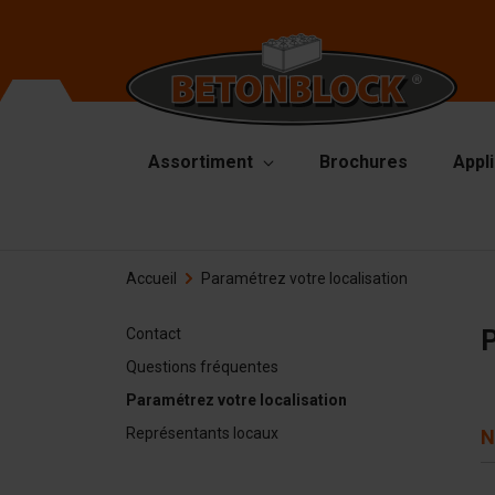
Assortiment
Brochures
Appl
Blocs en béton
Mo
Accueil
Paramétrez votre localisation
Mu
Pack de Démarrage
Pl
P
Contact
Formliners
Ma
Questions fréquentes
Barrières
Ma
Paramétrez votre localisation
Dalle en béton
Représentants locaux
N
Ac
Murs de soutènement
De