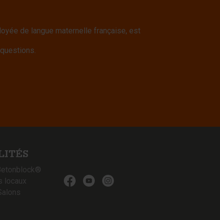
yée de langue maternelle française, est
 questions.
LITÉS
Betonblock®
s locaux
Salons