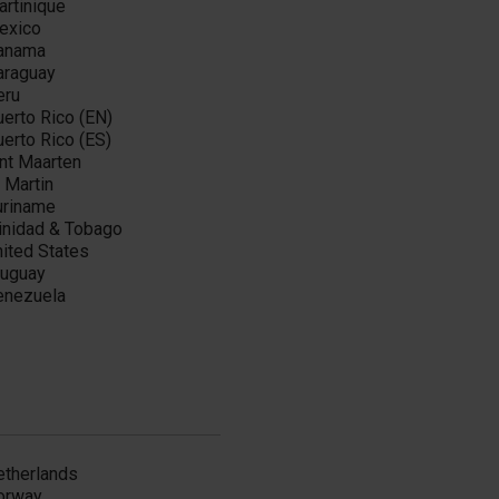
artinique
exico
anama
araguay
eru
erto Rico (EN)
erto Rico (ES)
nt Maarten
 Martin
uriname
rinidad & Tobago
ited States
ruguay
enezuela
etherlands
orway