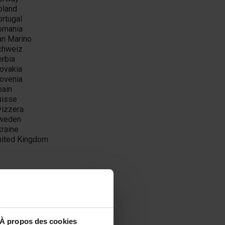
oland
ortugal
omania
an Marino
chweiz
erbia
lovakia
lovenia
pain
uisse
vizzera
weden
kraine
nited Kingdom
À propos des cookies