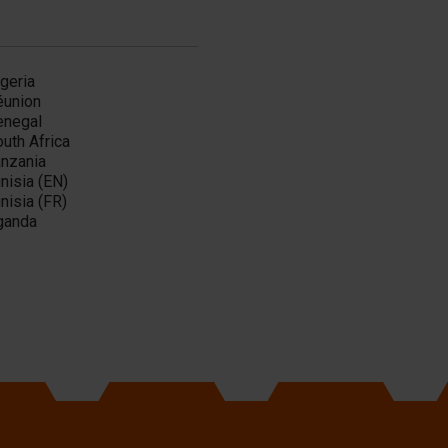
geria
éunion
enegal
uth Africa
anzania
nisia (EN)
nisia (FR)
ganda