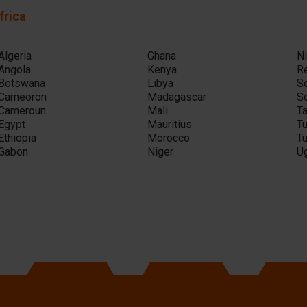
frica
Algeria
Ghana
Ni
Angola
Kenya
R
Botswana
Libya
S
Cameoron
Madagascar
So
Cameroun
Mali
T
Egypt
Mauritius
Tu
Ethiopia
Morocco
Tu
Gabon
Niger
U