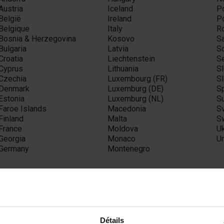
Austria
Iceland
P
België
Ireland
P
Belgique
Italy
R
Bosnia & Herzegovina
Kosovo
S
Bulgaria
Latvia
S
Croatia
Liechtenstein
S
Cyprus
Lithuania
S
Czechia
Luxembourg (FR)
S
Denmark
Luxemburg (DE)
S
Estonia
Luxemburg (NL)
S
Faroe Islands
Macedonia
S
Finland
Malta
S
France
Moldova
U
Georgia
Monaco
U
Germany
Montenegro
sia
Détails