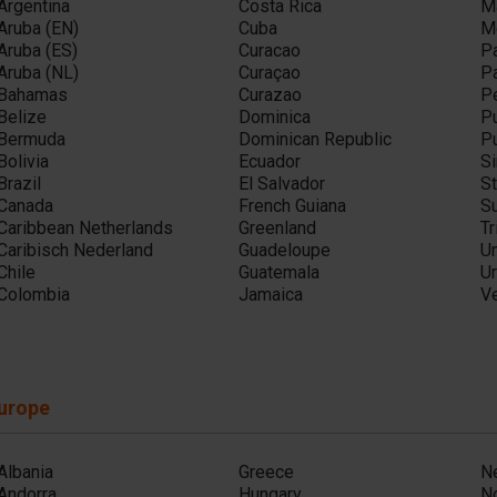
Argentina
Costa Rica
M
Aruba (EN)
Cuba
M
Aruba (ES)
Curacao
P
Aruba (NL)
Curaçao
P
Bahamas
Curazao
P
Belize
Dominica
Pu
Bermuda
Dominican Republic
Pu
Bolivia
Ecuador
Si
Brazil
El Salvador
St
Canada
French Guiana
S
Caribbean Netherlands
Greenland
T
Caribisch Nederland
Guadeloupe
Un
Chile
Guatemala
U
Colombia
Jamaica
V
urope
Albania
Greece
N
Andorra
Hungary
N