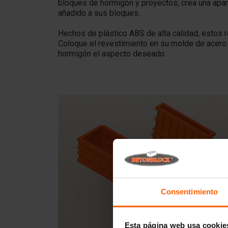
bloques de hormigón y proyectos, crea una apari
añadido a sus bloques.
Hechos de plástico ABS de alta calidad, estos 
Coloque el revestimiento en su molde de acero 
hormigón el aspecto deseado.
Consentimiento
Esta página web usa cookie