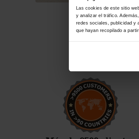
Las cookies de este sitio we
y analizar el tráfico. Ademá
redes sociales, publicidad y
que hayan recopilado a parti
Empezamos la producción de
bloques de hormigón. Con los
moldes de Betonblock
estamos listos para empezar
con buen pie.
Anton Koelma