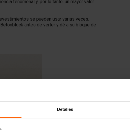
encia fenomenal y, por lo tanto, un mayor valor
revestimientos se pueden usar varias veces.
Betonblock antes de verter y dé a su bloque de
Detalles
s