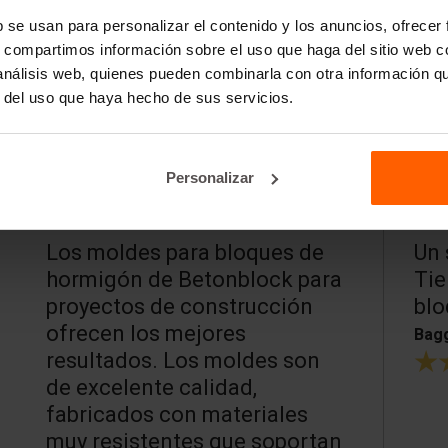
b se usan para personalizar el contenido y los anuncios, ofrecer
s, compartimos información sobre el uso que haga del sitio web 
 análisis web, quienes pueden combinarla con otra información q
r del uso que haya hecho de sus servicios.
Personalizar
Los moldes para bloques de
Un 
hormigón de Betonblock para
Tie
proyectos de construcción
blo
ofrecen los mejores
Bagg
resultados. Los moldes son
de excelente calidad,
fabricados con materiales
muy resistentes que soportan