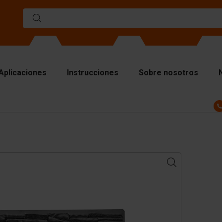
Aplicaciones
Instrucciones
Sobre nosotros
ldes
ros de separacion
acas superiores
teriales de elevación
nipulando el equipo
cesorios
ezas de repuesto