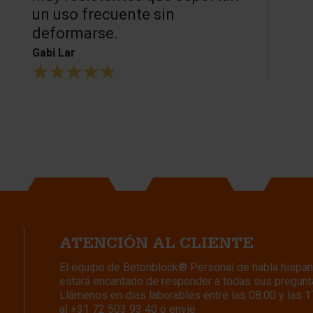
un uso frecuente sin
deformarse.
Gabi Lar
ATENCIÓN AL CLIENTE
El equipo de Betonblock® Personal de habla hispan
estará encantado de responder a todas sus pregunt
Llámenos en días laborables entre las 08:00 y las 1
al
+31 72 503 93 40
o envíe