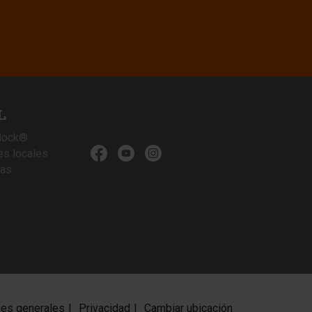
L
lock®
es locales
ias
nes generales
Privacidad
Cambiar ubicación