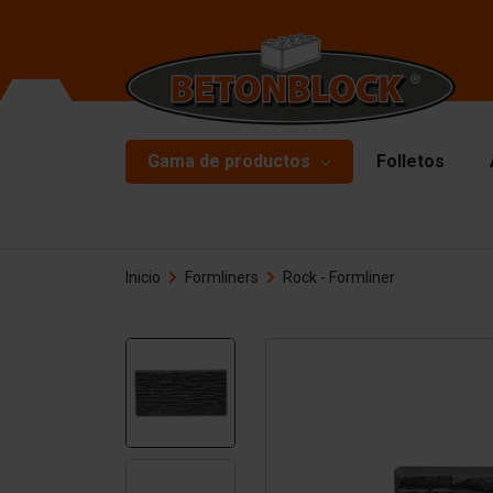
Gama de productos
Folletos
Bloques de hormigón
Mo
Inicio
Formliners
Rock - Formliner
Mu
Paquete de inicio
Pl
Formliners
Ma
Barreras
Ma
Losas de hormigón
Ac
Muros de contención
Pi