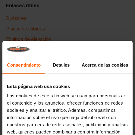
Enlaces útiles
Divisores
Placas de cubierta
Equipos de elevación
Equipos de manipulación
Accesorios
Consentimiento
Detalles
Acerca de las cookies
Piezas de recambio
Esta página web usa cookies
Preguntas frecuentes
Las cookies de este sitio web se usan para personalizar
¿De qué material están hechos los moldes?
el contenido y los anuncios, ofrecer funciones de redes
sociales y analizar el tráfico. Además, compartimos
información sobre el uso que haga del sitio web con
¿Betonblock® vende bloques de hormigón?
nuestros partners de redes sociales, publicidad y análisis
web, quienes pueden combinarla con otra información