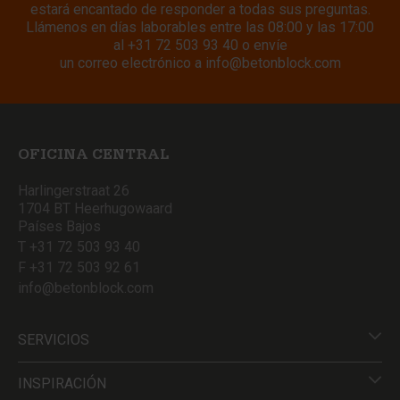
estará encantado de responder a todas sus preguntas.
Llámenos en días laborables entre las 08:00 y las 17:00
al
+31 72 503 93 40
o envíe
un correo electrónico a
info@betonblock.com
OFICINA CENTRAL
Harlingerstraat 26
1704 BT Heerhugowaard
Países Bajos
T +31 72 503 93 40
F +31 72 503 92 61
info@betonblock.com
SERVICIOS
INSPIRACIÓN