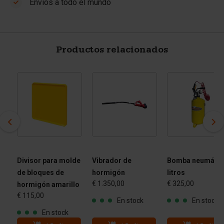
Envíos a todo el mundo
Productos relacionados
Divisor para molde
Vibrador de
Bomba neumátic
de bloques de
hormigón
litros
€ 1.350,00
€ 325,00
ura
hormigón amarillo
€ 115,00
 -
En stock
En stock
En stock