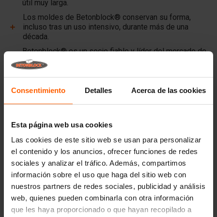
útil muy larga.
Los moldes de Betonblock® conservan su forma,
incluso tras un uso intensivo, durante más de una
década.
Betonblock® es un socio fiable y líder del mercado de
moldes de acero para hormigón desde hace más de
25 años.
Consentimiento
Detalles
Acerca de las cookies
Enlaces útiles
Divisores
Esta página web usa cookies
Placas de cubierta
Las cookies de este sitio web se usan para personalizar
Equipos de elevación
el contenido y los anuncios, ofrecer funciones de redes
sociales y analizar el tráfico. Además, compartimos
Equipos de manipulación
información sobre el uso que haga del sitio web con
Accesorios
nuestros partners de redes sociales, publicidad y análisis
Piezas de recambio
web, quienes pueden combinarla con otra información
que les haya proporcionado o que hayan recopilado a