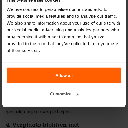
This website uses cookies
storten. Deze methode is ideaal wanneer blokken
herhaaldelijk worden gehesen en een betrouwbare,
We use cookies to personalise content and ads, to
geïntegreerde oplossing vereist is. Dit omvat doorgaans:
provide social media features and to analyse our traffic.
We also share information about your use of our site with
Een
magneet
die in de mal wordt geplaatst
our social media, advertising and analytics partners who
Een
rubber positioneerring
om het anker op zijn plek te
may combine it with other information that you’ve
houden
provided to them or that they’ve collected from your use
of their services.
Voordat het beton wordt gestort, wordt het anker met
behulp van de magneet in de mal gepositioneerd. Na
uitharding zit het anker stevig verankerd in het blok. Het
Allow all
blok kan vervolgens worden gehesen met een haak en
ketting die aan de ankers worden bevestigd.
Customize
Wil je meer weten over het plaatsen van ankers in je
betonnen blokken? We hebben een
praktische gids
gemaakt om je op weg te helpen.
4. Verplaats blokken met