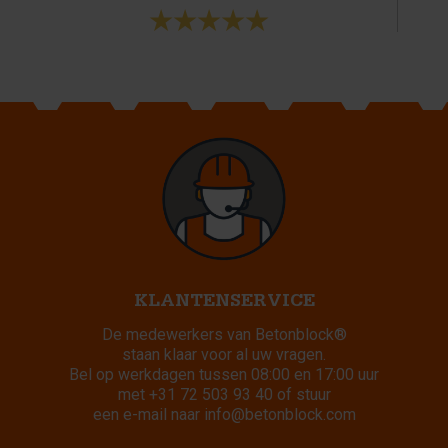
KLANTENSERVICE
De medewerkers van Betonblock®
staan klaar voor al uw vragen.
Bel op werkdagen tussen 08:00 en 17:00 uur
met
+31 72 503 93 40
of stuur
een e-mail naar
info@betonblock.com