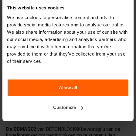
Hijsmiddelen
This website uses cookies
Handling equipment
We use cookies to personalise content and ads, to
Accessoires
provide social media features and to analyse our traffic.
We also share information about your use of our site with
Reserveonderdelen
our social media, advertising and analytics partners who
may combine it with other information that you’ve
Veelgestelde vragen
provided to them or that they’ve collected from your use
of their services.
Van welk materiaal zijn de mallen gemaakt?
Verkoopt Betonblock® betonblokken?
Allow all
Verhuurt Betonblock® mallen?
Customize
Details
De BBMAG02
van BETONBLOCK® bevestigt u aan de
kogelkopanker om betonblokken op te kunnen tillen.