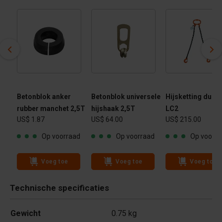
,5T
Betonblok anker
Betonblok universele
Hijsketting dubb
rubber manchet 2,5T
hijshaak 2,5T
LC2
US$ 1.87
US$ 64.00
US$ 215.00
ad
Op voorraad
Op voorraad
Op voorra
Voeg toe
Voeg toe
Voeg toe
Technische specificaties
Gewicht
0.75 kg