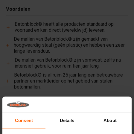
Voordelen
Betonblock® heeft alle producten standaard op
voorraad en kan direct (wereldwijd) leveren.
De mallen van Betonblock® zijn gemaakt van
hoogwaardig staal (géén plastic) en hebben een zeer
lange levensduur.
De mallen van Betonblock® zijn vormvast, zelfs na
intensief gebruik, voor ruim tien jaar lang.
Betonblock® is al ruim 25 jaar lang een betrouwbare
partner en marktleider op het gebied van stalen
betonmallen.
Handige links
Deelwanden
Consent
Details
About
Bovenplaten