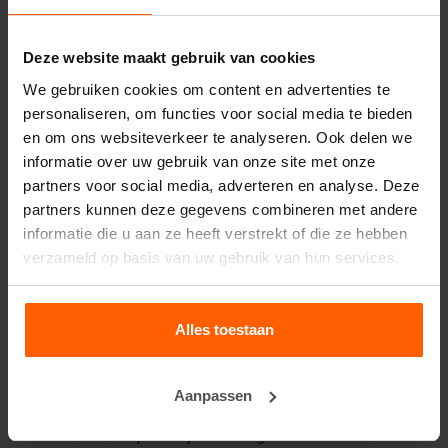
Handling equipment
Deze website maakt gebruik van cookies
Accessoires
We gebruiken cookies om content en advertenties te
Reserveonderdelen
personaliseren, om functies voor social media te bieden
en om ons websiteverkeer te analyseren. Ook delen we
Veelgestelde vragen
informatie over uw gebruik van onze site met onze
partners voor social media, adverteren en analyse. Deze
Van welk materiaal zijn de mallen gemaakt?
partners kunnen deze gegevens combineren met andere
informatie die u aan ze heeft verstrekt of die ze hebben
Verkoopt Betonblock® betonblokken?
verzameld op basis van uw gebruik van hun services.
Verhuurt Betonblock® mallen?
Alles toestaan
Details
Aanpassen
Deze
set rubbers voor de Rotator klem R1900
van
Betonblock® helpen u tijdens het gebruik van de rotator.