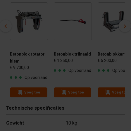
Betonblok rotator
Betonblok trilnaald
Betonblokkantel
€ 1.350,00
€ 5.200,00
klem
€ 9.700,00
ad
Op voorraad
Op voorra
Op voorraad
Voeg toe
Voeg toe
Voeg toe
Technische specificaties
Gewicht
10 kg