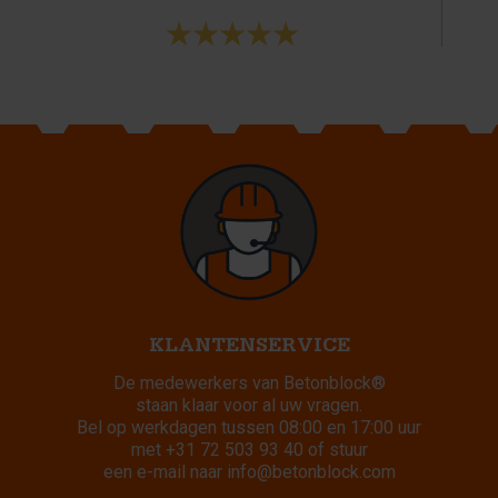
KLANTENSERVICE
De medewerkers van Betonblock®
staan klaar voor al uw vragen.
Bel op werkdagen tussen 08:00 en 17:00 uur
met
+31 72 503 93 40
of stuur
een e-mail naar
info@betonblock.com