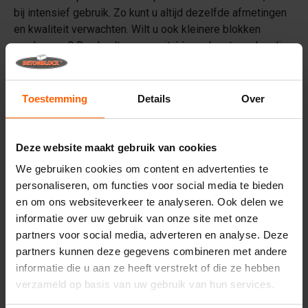
bij intensief gebruik. Zo kunt u altijd dezelfde afmetingen
en kwaliteit verwachten. Wilt u ook kleinere blokken
produceren? Dan haalt u meer uit één mal met ons handige
deelwandsysteem
.
Toestemming
Details
Over
Stapelbare Megablokken opdelen met
deelwanden
Deze website maakt gebruik van cookies
Door deelwanden toe te passen maakt u met één
We gebruiken cookies om content en advertenties te
betonmal meerdere
betonnen stapelblokken
van kleinere
personaliseren, om functies voor social media te bieden
afmetingen dan de standaard blokken. Deze kleinere
en om ons websiteverkeer te analyseren. Ook delen we
blokken zijn uitermate geschikt voor onder andere het
informatie over uw gebruik van onze site met onze
afwerken van het einde van een muur. Verder bieden
partners voor social media, adverteren en analyse. Deze
deelwanden de mogelijkheid om blokken te vervaardigen
partners kunnen deze gegevens combineren met andere
in verschillende unieke vormen - zoals trappen en schuine
informatie die u aan ze heeft verstrekt of die ze hebben
wanden - zonder dat u hiervoor aparte betonmallen hoeft
verzameld op basis van uw gebruik van hun services.
aan te schaffen. Op die manier bespaart u op de kosten
die u maakt.