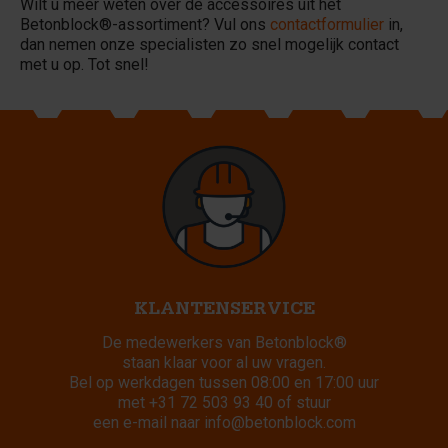
Wilt u meer weten over de accessoires uit het
Betonblock®-assortiment? Vul ons
contactformulier
in,
dan nemen onze specialisten zo snel mogelijk contact
met u op. Tot snel!
KLANTENSERVICE
De medewerkers van Betonblock®
staan klaar voor al uw vragen.
Bel op werkdagen tussen 08:00 en 17:00 uur
met
+31 72 503 93 40
of stuur
een e-mail naar
info@betonblock.com