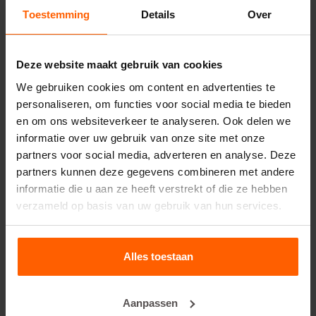
Deelwanden
Toestemming
Details
Over
Bovenplaten
Hijsmiddelen
Deze website maakt gebruik van cookies
Handling equipment
We gebruiken cookies om content en advertenties te
personaliseren, om functies voor social media te bieden
Accessoires
en om ons websiteverkeer te analyseren. Ook delen we
Reserveonderdelen
informatie over uw gebruik van onze site met onze
partners voor social media, adverteren en analyse. Deze
Veelgestelde vragen
partners kunnen deze gegevens combineren met andere
informatie die u aan ze heeft verstrekt of die ze hebben
Van welk materiaal zijn de mallen gemaakt?
verzameld op basis van uw gebruik van hun services.
Verkoopt Betonblock® betonblokken?
Alles toestaan
Verhuurt Betonblock® mallen?
Aanpassen