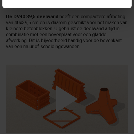
Details
De DV40.39,5 deelwand
heeft een compactere afmeting
van 40x39,5 cm en is daarom geschikt voor het maken van
kleinere betonblokken. U gebruikt de deelwand altijd in
combinatie met een bovenplaat voor een gladde
afwerking. Dit is bijvoorbeeld handig voor de bovenkant
van een muur of scheidingswanden.