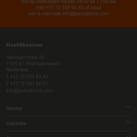
Bel op werkdagen tussen 08:00 en 17:00 uur
met
+31 72 503 93 40
of stuur
een e-mail naar
info@betonblock.com
Hoofdkantoor
Harlingerstraat 26
1704 BT Heerhugowaard
Nederland
T +31 72 503 93 40
F +31 72 503 92 61
info@betonblock.com
Service
Inspiratie