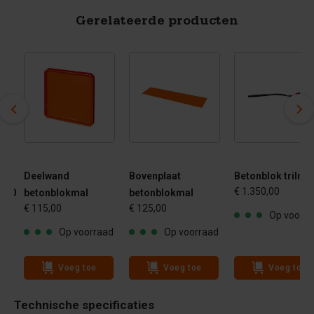
Gerelateerde producten
Deelwand
Bovenplaat
Betonblok trilnaa
€ 1.350,00
- 80
betonblokmal
betonblokmal
€ 115,00
€ 125,00
Op voorra
Op voorraad
Op voorraad
ad
Voeg toe
Voeg toe
Voeg toe
Technische specificaties