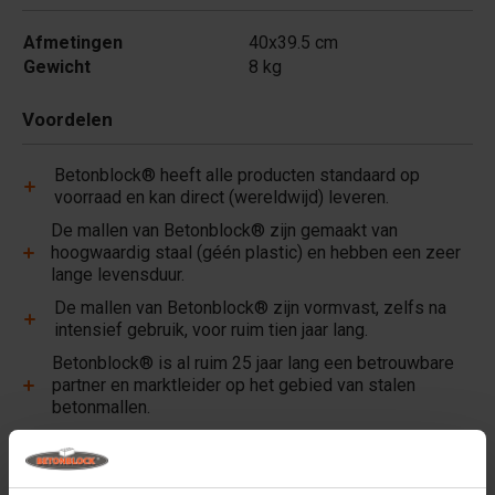
Afmetingen
40x39.5 cm
Gewicht
8 kg
Voordelen
Betonblock® heeft alle producten standaard op
voorraad en kan direct (wereldwijd) leveren.
De mallen van Betonblock® zijn gemaakt van
hoogwaardig staal (géén plastic) en hebben een zeer
lange levensduur.
De mallen van Betonblock® zijn vormvast, zelfs na
intensief gebruik, voor ruim tien jaar lang.
Betonblock® is al ruim 25 jaar lang een betrouwbare
partner en marktleider op het gebied van stalen
betonmallen.
Handige links