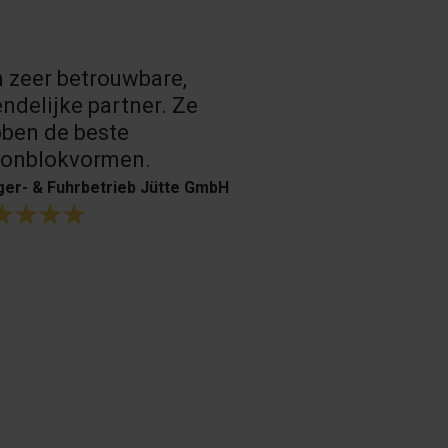
 zeer betrouwbare,
Zeer goede
endelijke partner. Ze
producten.
ben de beste
H. Bouffioux
tonblokvormen.
er- & Fuhrbetrieb Jütte GmbH