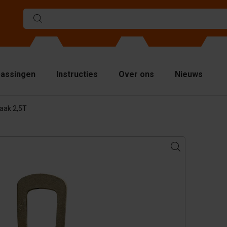
assingen
Instructies
Over ons
Nieuws
haak 2,5T
llen
elwanden
venplaten
jsmiddelen
ndling equipment
cessoires
serveonderdelen