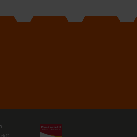
n
ock®