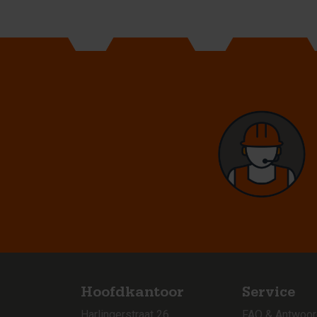
Hoofdkantoor
Service
Harlingerstraat 26
FAQ & Antwoo