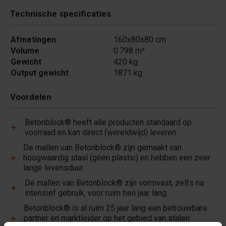
Technische specificaties
Afmetingen
160x80x80 cm
Volume
0.798 m³
Gewicht
420 kg
Output gewicht
1871 kg
Voordelen
Betonblock® heeft alle producten standaard op
voorraad en kan direct (wereldwijd) leveren.
De mallen van Betonblock® zijn gemaakt van
hoogwaardig staal (géén plastic) en hebben een zeer
lange levensduur.
De mallen van Betonblock® zijn vormvast, zelfs na
intensief gebruik, voor ruim tien jaar lang.
Betonblock® is al ruim 25 jaar lang een betrouwbare
partner en marktleider op het gebied van stalen