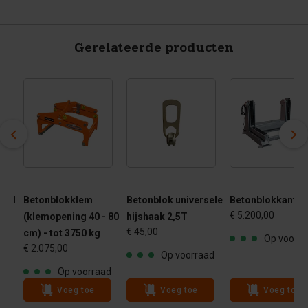
Gerelateerde producten
und
Betonblokklem
Betonblok universele
Betonblokkantel
€ 5.200,00
(klemopening 40 - 80
hijshaak 2,5T
€ 45,00
cm) - tot 3750 kg
ad
Op voorra
€ 2.075,00
Op voorraad
Op voorraad
Voeg toe
Voeg toe
Voeg toe