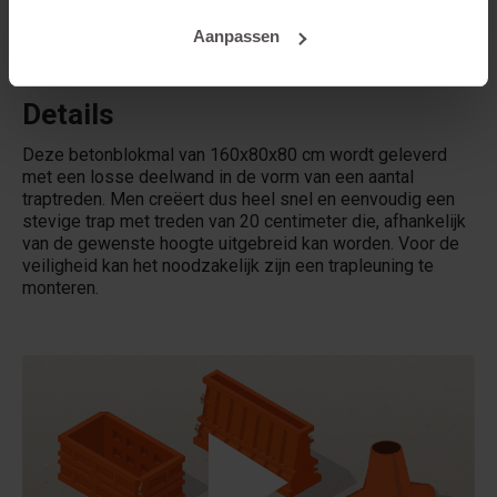
Aanpassen
Verhuurt Betonblock® mallen?
Details
Deze betonblokmal van 160x80x80 cm wordt geleverd
met een losse deelwand in de vorm van een aantal
traptreden. Men creëert dus heel snel en eenvoudig een
stevige trap met treden van 20 centimeter die, afhankelijk
van de gewenste hoogte uitgebreid kan worden. Voor de
veiligheid kan het noodzakelijk zijn een trapleuning te
monteren.