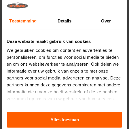
betonmallen.
Handige links
Toestemming
Details
Over
Deelwanden
Bovenplaten
Deze website maakt gebruik van cookies
Hijsmiddelen
We gebruiken cookies om content en advertenties te
Handling equipment
personaliseren, om functies voor social media te bieden
en om ons websiteverkeer te analyseren. Ook delen we
Accessoires
informatie over uw gebruik van onze site met onze
Reserveonderdelen
partners voor social media, adverteren en analyse. Deze
partners kunnen deze gegevens combineren met andere
informatie die u aan ze heeft verstrekt of die ze hebben
Veelgestelde vragen
verzameld op basis van uw gebruik van hun services.
Van welk materiaal zijn de mallen gemaakt?
Alles toestaan
Verkoopt Betonblock® betonblokken?