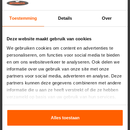
betonmallen.
Handige links
Toestemming
Details
Over
Deelwanden
Bovenplaten
Deze website maakt gebruik van cookies
Hijsmiddelen
We gebruiken cookies om content en advertenties te
personaliseren, om functies voor social media te bieden
Handling equipment
en om ons websiteverkeer te analyseren. Ook delen we
Accessoires
informatie over uw gebruik van onze site met onze
partners voor social media, adverteren en analyse. Deze
Reserveonderdelen
partners kunnen deze gegevens combineren met andere
informatie die u aan ze heeft verstrekt of die ze hebben
Veelgestelde vragen
verzameld op basis van uw gebruik van hun services.
Van welk materiaal zijn de mallen gemaakt?
Alles toestaan
Verkoopt Betonblock® betonblokken?