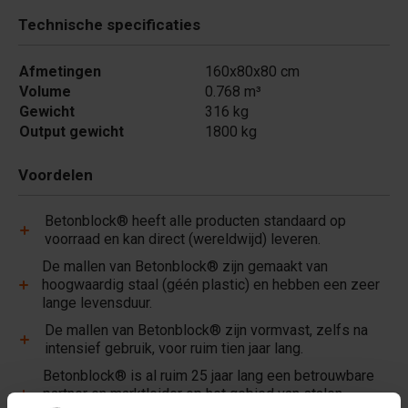
Technische specificaties
Afmetingen
160x80x80 cm
Volume
0.768 m³
Gewicht
316 kg
Output gewicht
1800 kg
Voordelen
Betonblock® heeft alle producten standaard op
voorraad en kan direct (wereldwijd) leveren.
De mallen van Betonblock® zijn gemaakt van
hoogwaardig staal (géén plastic) en hebben een zeer
lange levensduur.
De mallen van Betonblock® zijn vormvast, zelfs na
intensief gebruik, voor ruim tien jaar lang.
Betonblock® is al ruim 25 jaar lang een betrouwbare
partner en marktleider op het gebied van stalen