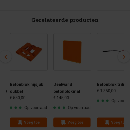
Gerelateerde producten
Betonblok hijsjuk
Deelwand
Betonblok trilnaa
€ 1.350,00
- 80
dubbel
betonblokmal
€ 550,00
€ 145,00
Op voorra
Op voorraad
Op voorraad
ad
Voeg toe
Voeg toe
Voeg toe