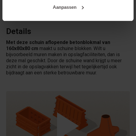
Aanpassen
Verhuurt Betonblock® mallen?
Details
Met deze schuin aflopende betonblokmal van
160x80x80 cm
maakt u schuine blokken. Wilt u
bijvoorbeeld muren maken in opslagfaciliteiten, dan is
deze mal geschikt. Door de schuine wand krijgt u meer
zicht in de opslagvakken terwijl het tegelijkertijd ook
bijdraagt aan een sterke betrouwbare muur.