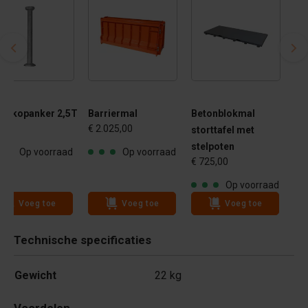
gelkopanker 2,5T
Barriermal
Betonblokmal
,20
€ 2.025,00
storttafel met
stelpoten
Op voorraad
Op voorraad
€ 725,00
Op voorraad
Voeg toe
Voeg toe
Voeg toe
Technische specificaties
Gewicht
22 kg