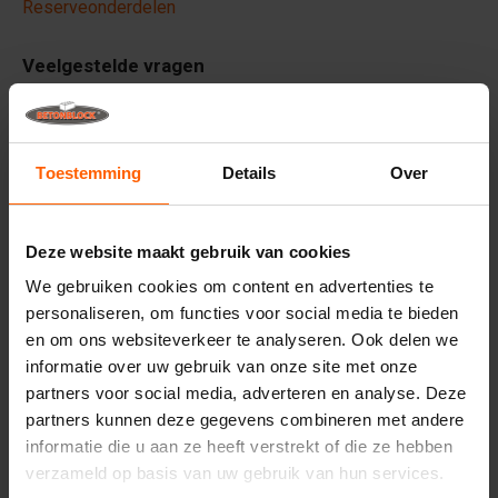
Reserveonderdelen
Veelgestelde vragen
Van welk materiaal zijn de mallen gemaakt?
Toestemming
Details
Over
Leveren jullie wereldwijd?
Verhuurt Betonblock® mallen?
Deze website maakt gebruik van cookies
We gebruiken cookies om content en advertenties te
personaliseren, om functies voor social media te bieden
Details
en om ons websiteverkeer te analyseren. Ook delen we
De JBF-Barrier Vulhulp
maakt het proces van het vullen
informatie over uw gebruik van onze site met onze
van betonnen barrières makkelijker. Het wordt gebruikt om
partners voor social media, adverteren en analyse. Deze
snel en efficiënt beton in de mal te gieten. Het maken van
partners kunnen deze gegevens combineren met andere
barrières wordt hierdoor een stuk makkelijker en minder
informatie die u aan ze heeft verstrekt of die ze hebben
arbeidsintensief. U kunt de vulhulp goed gebruiken bij
bouwprojecten, zodat u tijd bespaart.
verzameld op basis van uw gebruik van hun services.