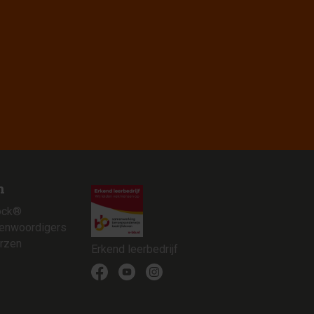
n
ock®
genwoordigers
rzen
Erkend leerbedrijf