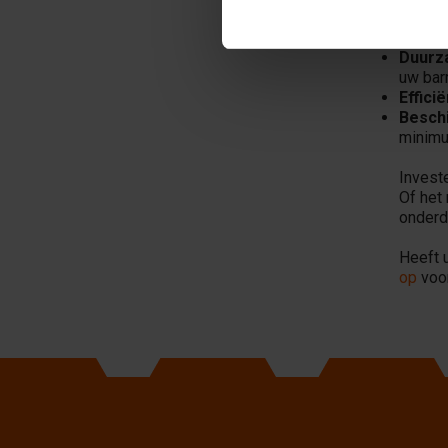
pro
Duurz
uw barr
Efficië
Beschi
minimu
Invest
Of het
onderd
Heeft 
op
voor