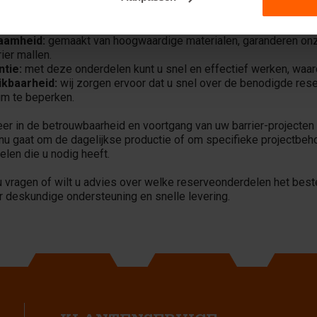
jecten?
aamheid:
gemaakt van hoogwaardige materialen, garanderen onz
ier mallen.
ntie:
met deze onderdelen kunt u snel en effectief werken, waard
kbaarheid:
wij zorgen ervoor dat u snel over de benodigde res
m te beperken.
eer in de betrouwbaarheid en voortgang van uw barrier-projec
 nu gaat om de dagelijkse productie of om specifieke projectbeho
elen die u nodig heeft.
u vragen of wilt u advies over welke reserveonderdelen het best
 deskundige ondersteuning en snelle levering.