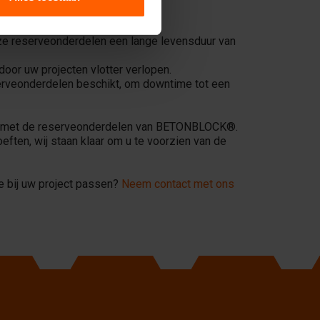
e reserveonderdelen een lange levensduur van
oor uw projecten vlotter verlopen.
erveonderdelen beschikt, om downtime tot een
ten met de reserveonderdelen van BETONBLOCK®.
eften, wij staan klaar om u te voorzien van de
e bij uw project passen?
Neem contact met ons