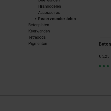
Deelwanden
Tetrapods
Hijsmiddelen
Accessoires
Pigmenten
Reserveonderdelen
Betonplaten
Keerwanden
Tetrapods
Pigmenten
Beton
€ 5,25