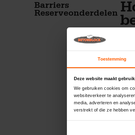
Ho
Barriers
Reserveonderdelen
b
r
B
Toestemming
Voor h
reserv
projec
Deze website maakt gebruik
We gebruiken cookies om cont
Wig:
on
ervoor 
websiteverkeer te analyseren
Univer
media, adverteren en analys
uithard
verstrekt of die ze hebben v
Pin:
onz
onderd
Waa