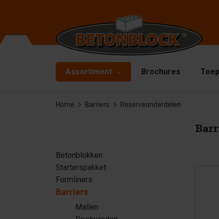
Assortiment
Brochures
Toep
Home
Barriers
Reserveonderdelen
Betonblokken
Ma
De
Starterspakket
Barr
Bo
Formliners
Betonblokken
Hi
Starterspakket
Barriers
Ha
Formliners
Betonplaten
Barriers
Ac
Mallen
Keerwanden
Re