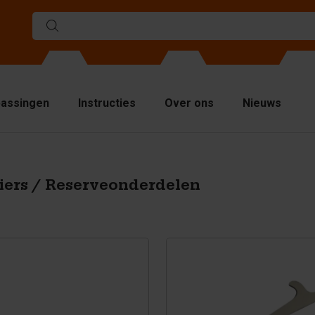
assingen
Instructies
Over ons
Nieuws
llen
elwanden
iers / Reserveonderdelen
venplaten
jsmiddelen
ndling equipment
cessoires
serveonderdelen