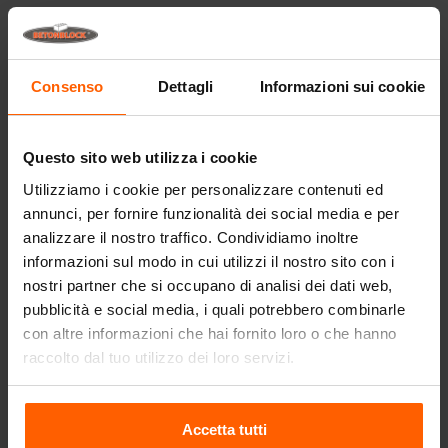
Link utili
Pareti divisorie
Consenso
Dettagli
Informazioni sui cookie
Lastre superiori
Attrezzature di sollevamento
Questo sito web utilizza i cookie
Attrezzature di movimentazione
Utilizziamo i cookie per personalizzare contenuti ed
Accessori
annunci, per fornire funzionalità dei social media e per
analizzare il nostro traffico. Condividiamo inoltre
Ricambi
informazioni sul modo in cui utilizzi il nostro sito con i
nostri partner che si occupano di analisi dei dati web,
Domande frequenti
pubblicità e social media, i quali potrebbero combinarle
con altre informazioni che hai fornito loro o che hanno
Di quale materiale sono fatti gli stampi?
raccolto dal tuo utilizzo dei loro servizi.
Betonblock® vende blocchi di calcestruzzo?
Accetta tutti