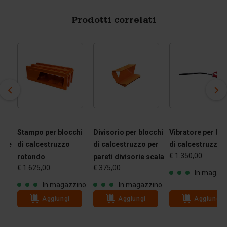
Prodotti correlati
hi
Stampo per blocchi
Divisorio per blocchi
Vibratore per blo
base
di calcestruzzo
di calcestruzzo per
di calcestruzzo
€ 1.350,00
rotondo
pareti divisorie scala
€ 1.625,00
€ 375,00
ino
In magaz
In magazzino
In magazzino
Aggiungi
Aggiungi
Aggiungi