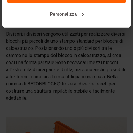
Betonblock® noleggia stampi?
Personalizza
Dettagli
Divisori: i divisori vengono utilizzati per realizzare diversi
blocchi più piccoli da uno stampo standard per blocchi di
calcestruzzo. Posizionando uno o più divisori tra le
camme nello stampo del blocco in calcestruzzo, si crea
così una forma parziale.Sono necessari mezzi blocchi
all'estremità di una parete diritta, ma sono anche possibili
altre forme, come una forma obliqua o una scala. Nella
gamma di BETONBLOCK® troverai diverse pareti per
costruire una struttura impilabile stabile e facilmente
adattabile.