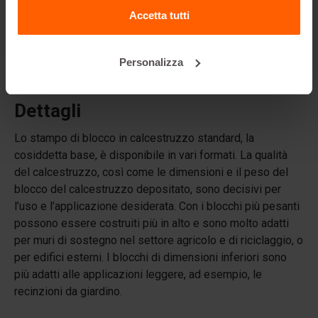
Accetta tutti
Betonblock® vende blocchi di calcestruzzo?
Personalizza
Betonblock® noleggia stampi?
Dettagli
Lo stampo di blocco in calcestruzzo standard, la
cosiddetta base, è disponibile in vari formati. La qualità
del calcestruzzo, così come le dimensioni e il peso del
blocco del calcestruzzo depositato, sono decisivi per
l’uso e l’applicazione desiderata. Con i blocchi più pesanti
possono essere costruiti più in alto e sono molto adatti
per muri di sostegno nel settore agricolo e di riciclaggio, o
per edifici esterni. I blocchi di dimensioni inferiori sono
più adatti alle applicazioni leggere, ad esempio, le
recinzioni da giardino.