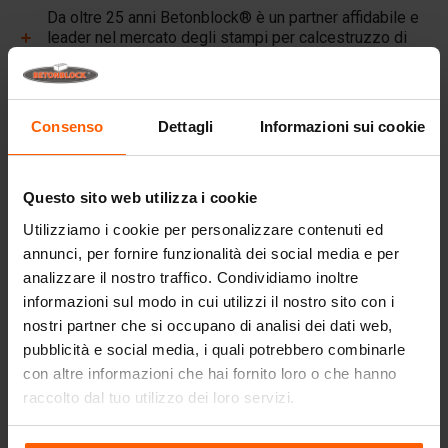
Da oltre 25 anni Betonblock® è un partner affidabile e
leader nel mercato degli stampi per calcestruzzo di
acciaio.
Link utili
Consenso
Dettagli
Informazioni sui cookie
Pareti divisorie
Lastre superiori
Questo sito web utilizza i cookie
Attrezzature di sollevamento
Utilizziamo i cookie per personalizzare contenuti ed
Attrezzature di movimentazione
annunci, per fornire funzionalità dei social media e per
analizzare il nostro traffico. Condividiamo inoltre
Accessori
informazioni sul modo in cui utilizzi il nostro sito con i
Ricambi
nostri partner che si occupano di analisi dei dati web,
pubblicità e social media, i quali potrebbero combinarle
Domande frequenti
con altre informazioni che hai fornito loro o che hanno
raccolto dal tuo utilizzo dei loro servizi.
Di quale materiale sono fatti gli stampi?