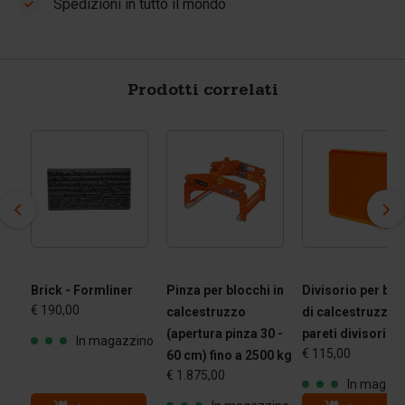
Spedizioni in tutto il mondo
Prodotti correlati
Brick - Formliner
Pinza per blocchi in
Divisorio per blo
€ 190,00
calcestruzzo
di calcestruzzo 
(apertura pinza 30 -
pareti divisorie
ino
In magazzino
€ 115,00
60 cm) fino a 2500 kg
€ 1.875,00
In magaz