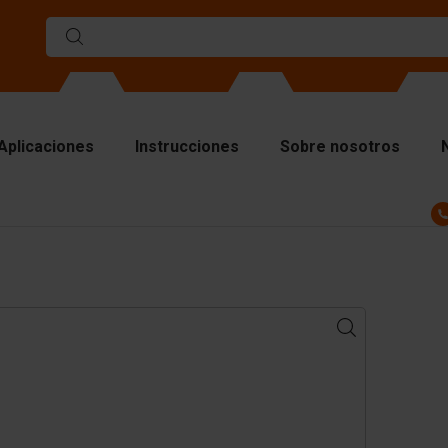
Aplicaciones
Instrucciones
Sobre nosotros
ldes
ros de separacion
acas superiores
teriales de elevación
nipulando el equipo
cesorios
ezas de repuesto