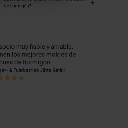
de hormigón?
socio muy fiable y amable.
Muy buen s
nen los mejores moldes de
productos.
ques de hormigón.
H. Bouffioux
er- & Fuhrbetrieb Jütte GmbH