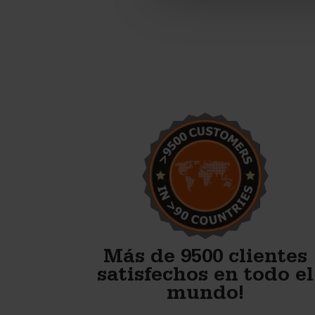
Empezamos la producción de
bloques de hormigón. Con los
moldes de Betonblock
estamos listos para empezar
con buen pie.
Anton Koelma
Más de 9500 clientes
satisfechos en todo el
mundo!