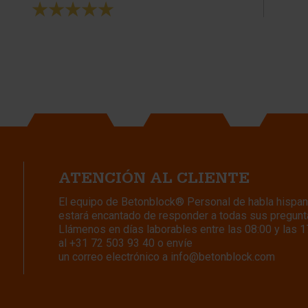
ATENCIÓN AL CLIENTE
El equipo de Betonblock® Personal de habla hispan
estará encantado de responder a todas sus pregunt
Llámenos en días laborables entre las 08:00 y las 1
al
+31 72 503 93 40
o envíe
un correo electrónico a
info@betonblock.com