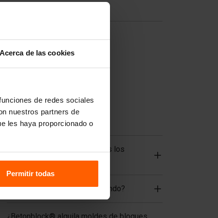
Enlaces útiles
Divisores
Equipos de elevación
Acerca de las cookies
Equipos de manipulación
Accesorios
Piezas de recambio
 funciones de redes sociales
con nuestros partners de
ue les haya proporcionado o
Preguntas frecuentes
¿De qué material están hechos los
moldes?
Permitir todas
¿Realizan envíos a todo el mundo?
¿Betonblock® alquila moldes de bloques