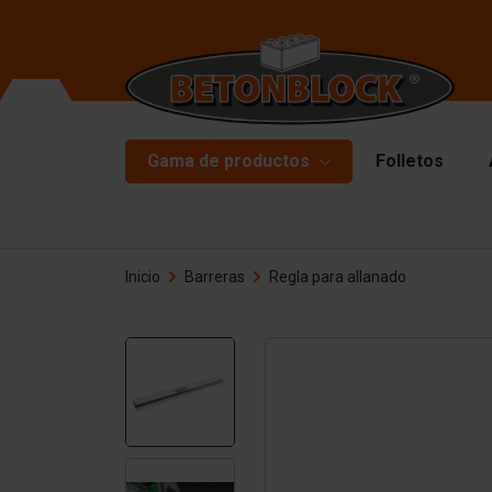
Gama de productos
Folletos
Bloques de hormigón
Mo
Inicio
Barreras
Regla para allanado
Mu
Paquete de inicio
Pl
Formliners
Ma
Barreras
Ma
Losas de hormigón
Ac
Muros de contención
Pi