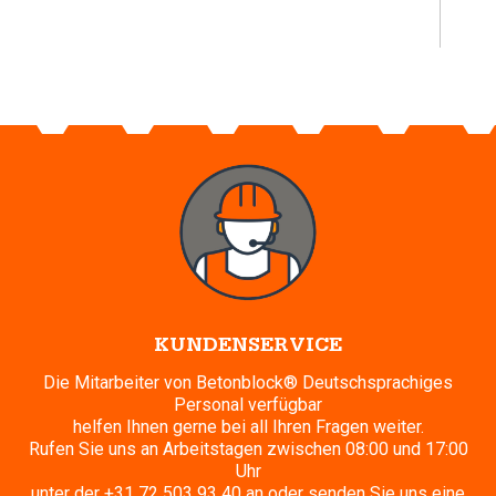
KUNDENSERVICE
Die Mitarbeiter von Betonblock® Deutschsprachiges
Personal verfügbar
helfen Ihnen gerne bei all Ihren Fragen weiter.
Rufen Sie uns an Arbeitstagen zwischen 08:00 und 17:00
Uhr
unter der
+31 72 503 93 40
an oder senden Sie uns eine