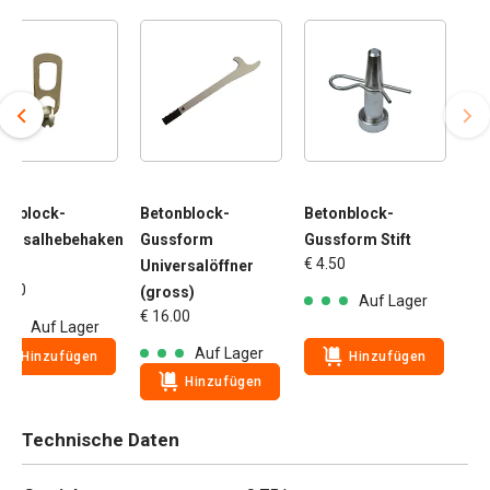
tonblock-
Betonblock-
Betonblock-
iversalhebehaken
Gussform
Gussform Stift
€ 4.50
 t
Universalöffner
5.00
(gross)
Auf Lager
€ 16.00
Auf Lager
Auf Lager
Hinzufügen
Hinzufügen
Hinzufügen
Technische Daten