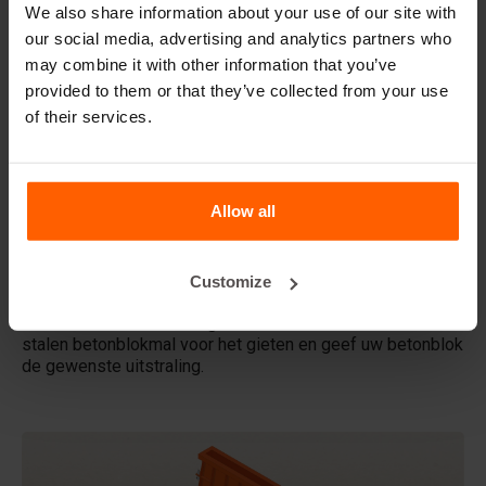
We also share information about your use of our site with
Handling equipment
our social media, advertising and analytics partners who
may combine it with other information that you’ve
Veelgestelde vragen
provided to them or that they’ve collected from your use
of their services.
Details
De Betonblock form-liner, o
ntworpen om de esthetische
Allow all
aspecten van uw betonblokken en projecten te verhogen,
creëert het een fenomenale uitstraling en daardoor een
hogere toegevoegde waarde voor uw blokken.
Customize
Gemaakt van hoogwaardig ABS-plastic kunnen deze liners
meerdere keren worden gebruikt. Plaats de liner in uw
stalen betonblokmal voor het gieten en geef uw betonblok
de gewenste uitstraling.