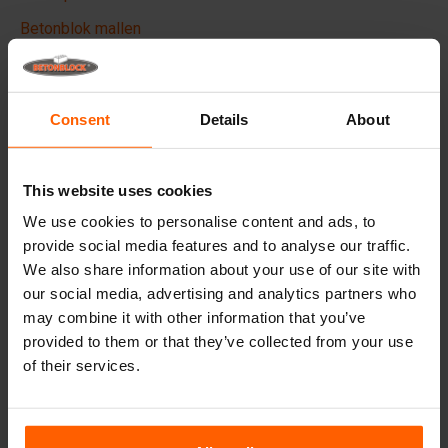
Betonblok mallen
Hijsmiddelen
Handling equipment
Consent
Details
About
Veelgestelde vragen
This website uses cookies
Details
We use cookies to personalise content and ads, to
provide social media features and to analyse our traffic.
De Betonblock form-liner, o
ntworpen om de esthetische
aspecten van uw betonblokken en projecten te verhogen,
We also share information about your use of our site with
creëert het een fenomenale uitstraling en daardoor een
our social media, advertising and analytics partners who
hogere toegevoegde waarde voor uw blokken.
may combine it with other information that you’ve
provided to them or that they’ve collected from your use
Gemaakt van hoogwaardig ABS-plastic kunnen deze liners
of their services.
meerdere keren worden gebruikt. Plaats de liner in uw
stalen betonblokmal voor het gieten en geef uw betonblok
de gewenste uitstraling.