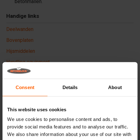
betonmallen.
Handige links
Deelwanden
Bovenplaten
Hijsmiddelen
Handling equipment
Accessoires
Reserveonderdelen
Consent
Details
About
Veelgestelde vragen
This website uses cookies
Van welk materiaal zijn de mallen gemaakt?
We use cookies to personalise content and ads, to
provide social media features and to analyse our traffic.
Verkoopt Betonblock® betonblokken?
We also share information about your use of our site with