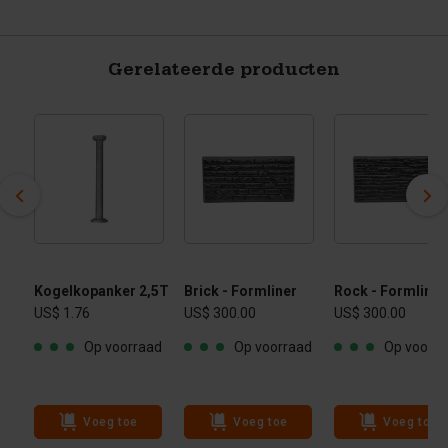
Gerelateerde producten
Kogelkopanker 2,5T
Brick - Formliner
Rock - Formliner
US$ 1.76
US$ 300.00
US$ 300.00
ad
Op voorraad
Op voorraad
Op voorra
Voeg toe
Voeg toe
Voeg toe