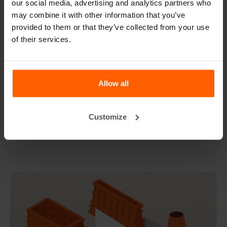
our social media, advertising and analytics partners who
may combine it with other information that you’ve
Verhuurt Betonblock® mallen?
provided to them or that they’ve collected from your use
of their services.
Details
Onze betonblokmal van 180x60x60 cm is perfect voor het
creëren van slanke, maar stevige betonblokken. De
Allow all
bijgeleverde bovenplaat zorgt voor een gladde afwerking,
ideaal voor het bouwen van langgerekte muren of
scheidingswanden. Deze mal is bijzonder geschikt voor
Customize
het construeren van duurzame en esthetische barrières in
openbare ruimtes of tuinen.