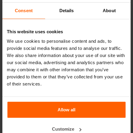
betonmallen.
Consent
Details
About
Handige links
Deelwanden
This website uses cookies
Bovenplaten
We use cookies to personalise content and ads, to
provide social media features and to analyse our traffic.
Hijsmiddelen
We also share information about your use of our site with
Handling equipment
our social media, advertising and analytics partners who
Accessoires
may combine it with other information that you’ve
provided to them or that they’ve collected from your use
Reserveonderdelen
of their services.
Veelgestelde vragen
Allow all
Van welk materiaal zijn de mallen gemaakt?
Verkoopt Betonblock® betonblokken?
Customize