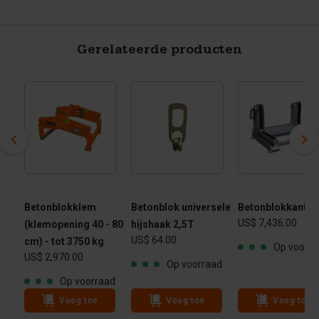
Gerelateerde producten
irs
Betonblokklem
Betonblok universele
Betonblokkantel
US$ 7,436.00
(klemopening 40 - 80
hijshaak 2,5T
US$ 64.00
cm) - tot 3750 kg
ad
Op voorra
US$ 2,970.00
Op voorraad
Op voorraad
Voeg toe
Voeg toe
Voeg toe