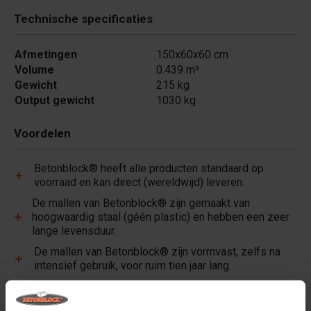
Technische specificaties
Afmetingen
150x60x60 cm
Volume
0.439 m³
Gewicht
215 kg
Output gewicht
1030 kg
Voordelen
Betonblock® heeft alle producten standaard op
voorraad en kan direct (wereldwijd) leveren.
De mallen van Betonblock® zijn gemaakt van
hoogwaardig staal (géén plastic) en hebben een zeer
lange levensduur.
De mallen van Betonblock® zijn vormvast, zelfs na
intensief gebruik, voor ruim tien jaar lang.
Betonblock® is al ruim 25 jaar lang een betrouwbare
partner en marktleider op het gebied van stalen