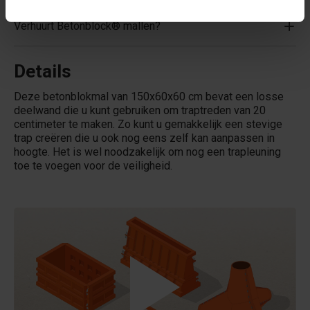
Verhuurt Betonblock® mallen?
Details
Deze betonblokmal van 150x60x60 cm bevat een losse
deelwand die u kunt gebruiken om traptreden van 20
centimeter te maken. Zo kunt u gemakkelijk een stevige
trap creëren die u ook nog eens zelf kan aanpassen in
hoogte. Het is wel noodzakelijk om nog een trapleuning
toe te voegen voor de veiligheid.