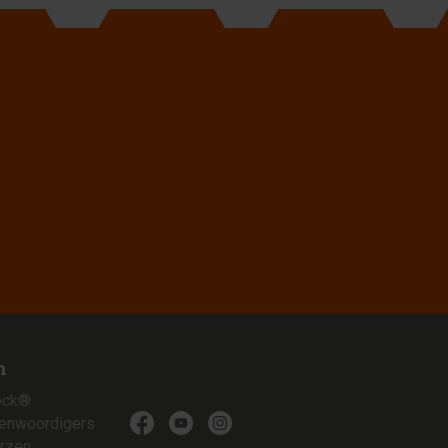
n
ock®
genwoordigers
rzen