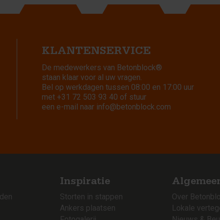
KLANTENSERVICE
De medewerkers van Betonblock®
staan klaar voor al uw vragen.
Bel op werkdagen tussen 08:00 en 17:00 uur
met
+31 72 503 93 40
of stuur
een e-mail naar
info@betonblock.com
Inspiratie
Algemee
rden
Storten in stappen
Over Betonbl
Ankers plaatsen
Lokale verte
Fotogalerij
Nieuws & Beu