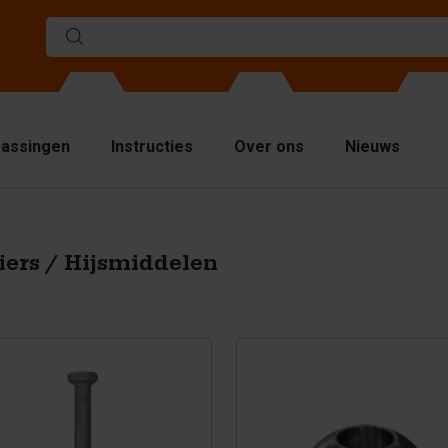
assingen
Instructies
Over ons
Nieuws
llen
elwanden
iers / Hijsmiddelen
venplaten
jsmiddelen
ndling equipment
cessoires
serveonderdelen