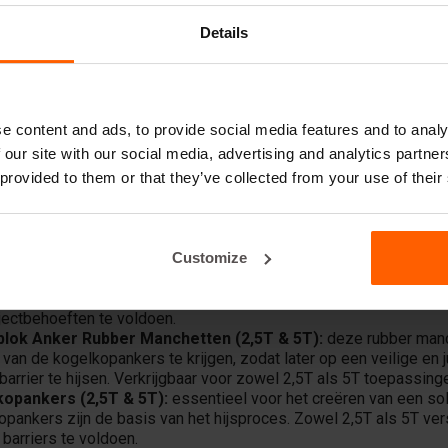
Details
sentiële hijsmidde
arriers van BETO
e content and ads, to provide social media features and to analy
e installatie en verplaatsing van betonnen barriers biedt BETO
 our site with our social media, advertising and analytics partn
werkzaamheden te vereenvoudigen en te versnellen. Onze hijsmi
 provided to them or that they’ve collected from your use of their
bij het hanteren van barriers, ongeacht het gewicht of de grootte
smiddelen voor barriers
Customize
lok Anker Magneten (2,5T & 5T):
Onze magneten maken het mo
s, waardoor hijsen van de barriers aan deze ankers mogelijk word
jectbehoeften te voldoen.
lok Anker Rubber Manchetten (2,5T & 5T):
deze rubber manc
van de kogelkopankers te krijgen, zodat later op een veilige en 
arrier te hijsen. Verkrijgbaar voor zowel 2,5T als 5T toepassing
opankers (2,5T & 5T):
essentieel voor het creëren van een sol
opankers zijn de basis van het hijsproces. Zowel 2,5T als 5T ver
barriers te voldoen.