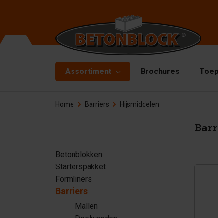
Assortiment
Brochures
Toep
Home
Barriers
Hijsmiddelen
Betonblokken
Ma
De
Starterspakket
Barr
Bo
Formliners
Betonblokken
Hi
Starterspakket
Barriers
Ha
Formliners
Betonplaten
Barriers
Ac
Mallen
Keerwanden
Re