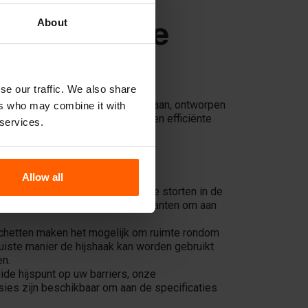
About
len voor de
NBLOCK®
se our traffic. We also share
NBLOCK® een reeks hijsmiddelen aan, ontworpen
ers who may combine it with
ddelen garanderen een veilige en efficiënte
 services.
.
Allow all
gelijk om kogelkopankers in te storten in de
t. Beschikbaar in 2,5T en 5T varianten om aan
hetten maken het mogelijk om ruimte rondom
juiste manier de hijshaak kan worden gebruikt
en.
ide hijspunt op uw barriers, onze
sies zijn beschikbaar om aan de specificaties