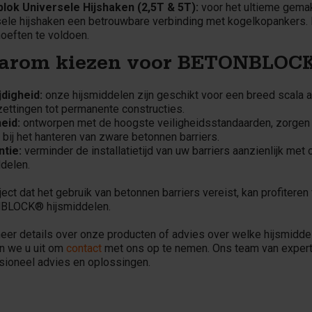
lok Universele Hijshaken (2,5T & 5T):
voor het ultieme gemak 
sele hijshaken een betrouwbare verbinding met kogelkopankers. 
hoeften te voldoen.
arom kiezen voor BETONBLOCK
jdigheid:
onze hijsmiddelen zijn geschikt voor een breed scala aan
ettingen tot permanente constructies.
heid:
ontworpen met de hoogste veiligheidsstandaarden, zorgen
bij het hanteren van zware betonnen barriers.
ntie:
verminder de installatietijd van uw barriers aanzienlijk met 
ddelen.
ject dat het gebruik van betonnen barriers vereist, kan profitere
BLOCK® hijsmiddelen.
eer details over onze producten of advies over welke hijsmiddel
n we u uit om
contact
met ons op te nemen. Ons team van expert
sioneel advies en oplossingen.