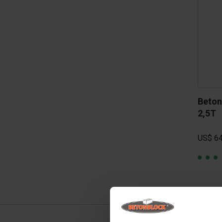
Beton
2,5T
US$ 64