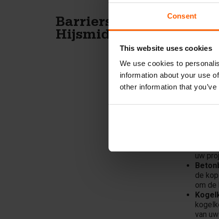
Consent
Es
Barriers
Hijsmiddelen
b
This website uses cookies
We use cookies to personalis
Voor d
information about your use of
om uw 
other information that you’ve
aanpak 
Hij
Betonb
barrier
uw pro
Betonb
de kop 
om de b
Kogelk
kogelk
van uw 