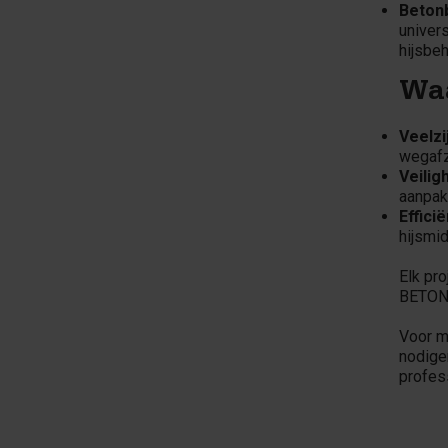
Betonb
univer
hijsbe
Wa
Veelzi
wegafz
Veilig
aanpak 
Efficië
hijsmi
Elk pro
BETON
Voor m
nodige
profes