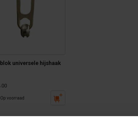
blok universele hijshaak 
.00
Op voorraad