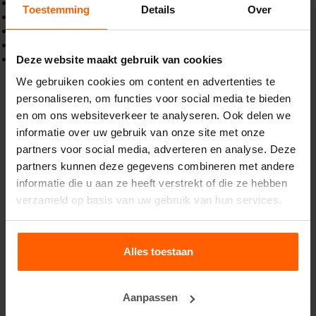
Stedelijke wegen
Toestemming
Details
Over
Steile terreinen en hellingen
Bruggen en viaducten
Tunnels
(Scherpe) bochten
Deze website maakt gebruik van cookies
We gebruiken cookies om content en advertenties te
personaliseren, om functies voor social media te bieden
en om ons websiteverkeer te analyseren. Ook delen we
informatie over uw gebruik van onze site met onze
partners voor social media, adverteren en analyse. Deze
partners kunnen deze gegevens combineren met andere
informatie die u aan ze heeft verstrekt of die ze hebben
verzameld op basis van uw gebruik van hun services.
Alles toestaan
Aanpassen