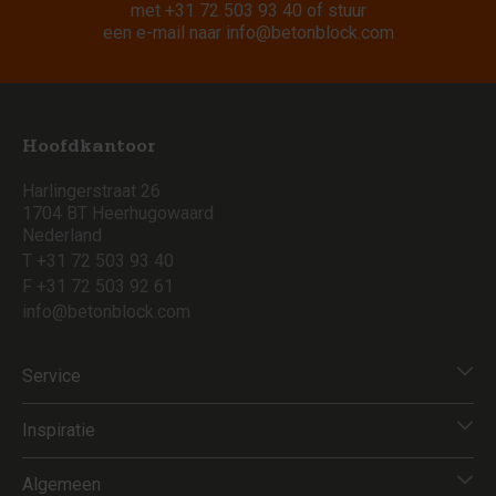
met
+31 72 503 93 40
of stuur
een e-mail naar
info@betonblock.com
Hoofdkantoor
Harlingerstraat 26
1704 BT Heerhugowaard
Nederland
T +31 72 503 93 40
F +31 72 503 92 61
info@betonblock.com
Service
Inspiratie
Algemeen