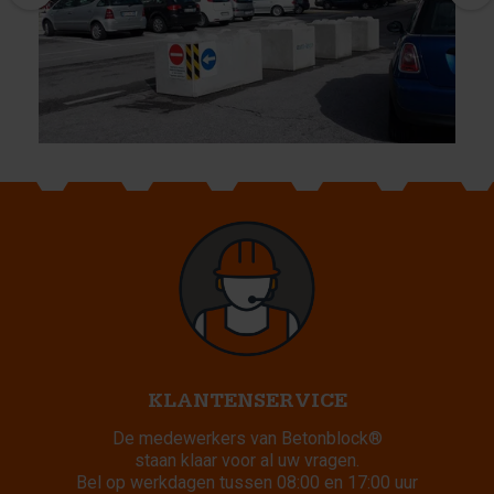
KLANTENSERVICE
De medewerkers van Betonblock®
staan klaar voor al uw vragen.
Bel op werkdagen tussen 08:00 en 17:00 uur