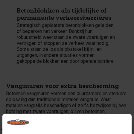
Betonblokken als tijdelijke of
permanente verkeersbarrières
Strategisch geplaatste betonblokken geleiden
of beperken het verkeer. Dankzij hun
robuustheid weerstaan ze zware voertuigen en
vertragen of stoppen ze verkeer waar nodig.
Soms staan ze los als obstakel bij in- en
uitgangen, in andere situaties vormen
gekoppelde blokken een doorlopende barrière.
Vangmuren voor extra bescherming
Betonnen vangmuren vormen een duurzamere en sterkere
oplossing dan traditionele metalen vangrails. Waar
metalen vangrails beschadigen of zelfs bezwijken bij een
botsing met zware voertuigen, blijven betonnen
vangmuren intact en bieden ze een effectieve barrière. Dit
maakt ze ideaal voor:
Snelwegen en autowegen