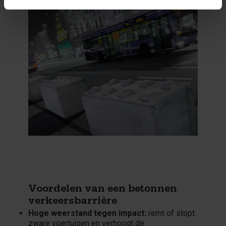
Voordelen van een betonnen
verkeersbarrière
Hoge weerstand tegen impact:
remt of stopt
zware voertuigen en verhoogt de