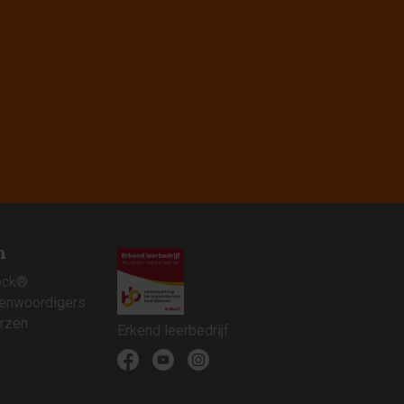
n
ock®
genwoordigers
rzen
Erkend leerbedrijf