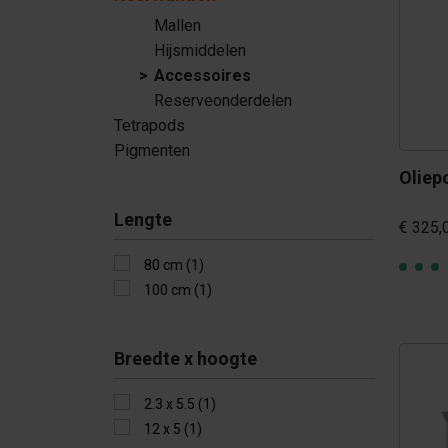
Tetrapods
Mallen
Hijsmiddelen
Pigmenten
Accessoires
Reserveonderdelen
Tetrapods
Pigmenten
Oliep
Lengte
€ 325,
80 cm (1)
100 cm (1)
Breedte x hoogte
2.3 x 5.5 (1)
12 x 5 (1)