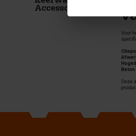
De
Keerwanden
Accessoires
v
Voor h
specif
Oliepo
Afwerk
Hoged
Beton
Deze a
produc