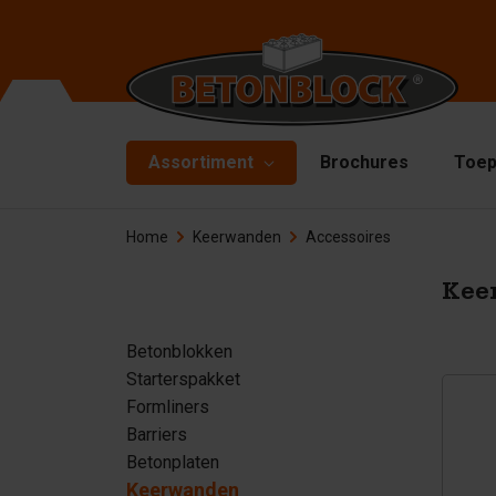
Assortiment
Brochures
Toep
Home
Keerwanden
Accessoires
Betonblokken
Ma
De
Starterspakket
Kee
Bo
Formliners
Betonblokken
Hi
Starterspakket
Barriers
Ha
Formliners
Betonplaten
Barriers
Ac
Betonplaten
Keerwanden
Re
Keerwanden