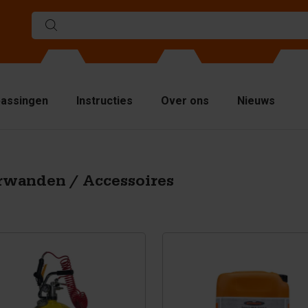
assingen
Instructies
Over ons
Nieuws
llen
elwanden
rwanden / Accessoires
venplaten
jsmiddelen
ndling equipment
cessoires
serveonderdelen