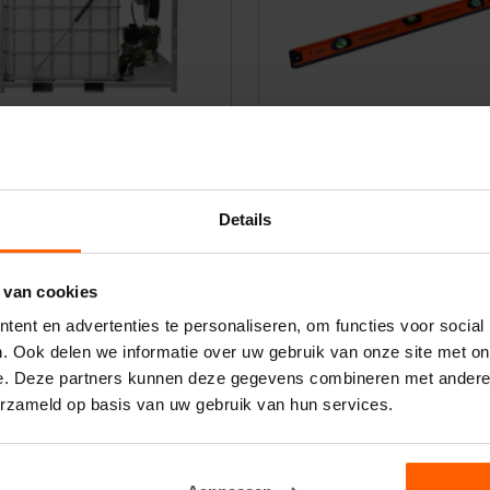
rukreiniger
Waterpas 80cm
Details
80x2.3x5.5 cm
0,00
€ 18,00
 van cookies
Op voorraad
Op voorraad
ent en advertenties te personaliseren, om functies voor social
. Ook delen we informatie over uw gebruik van onze site met on
e. Deze partners kunnen deze gegevens combineren met andere i
erzameld op basis van uw gebruik van hun services.