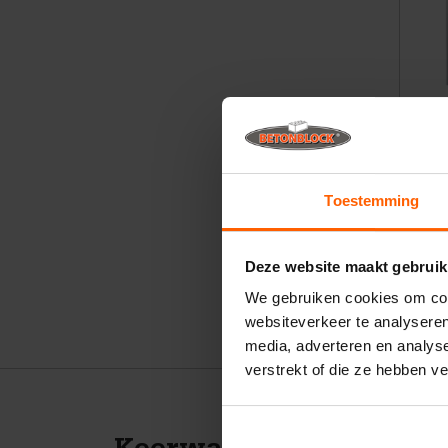
Hoged
Toestemming
€ 4.35
Deze website maakt gebruik
We gebruiken cookies om cont
websiteverkeer te analyseren
media, adverteren en analys
verstrekt of die ze hebben v