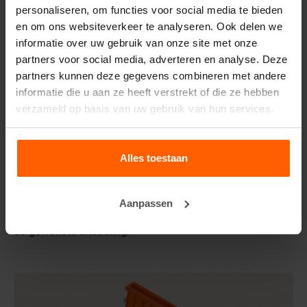
personaliseren, om functies voor social media te bieden
Handling equipment
en om ons websiteverkeer te analyseren. Ook delen we
informatie over uw gebruik van onze site met onze
Veelgestelde vragen
partners voor social media, adverteren en analyse. Deze
partners kunnen deze gegevens combineren met andere
informatie die u aan ze heeft verstrekt of die ze hebben
Details
verzameld op basis van uw gebruik van hun services.
De Betonblock form-liner, o
ntworpen om de esthetische
aspecten van uw betonblokken en projecten te verhogen,
creëert het een fenomenale uitstraling en daardoor een
Alles toestaan
hogere toegevoegde waarde voor uw blokken.
Gemaakt van hoogwaardig ABS-plastic kunnen deze liners
Aanpassen
meerdere keren worden gebruikt. Plaats de liner in uw
stalen betonblokmal voor het gieten en geef uw betonblok
de gewenste uitstraling.