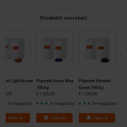
Prodotti correlati
ment Light Brown
Pigment Azure Blue
Pigment Verdant
 kg
100 kg
Green 100 kg
.200,00
€ 1.200,00
€ 1.200,00
In magazzino
In magazzino
In magazzino
Aggiungi
Aggiungi
Aggiungi