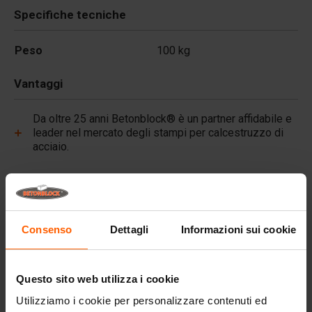
Specifiche tecniche
Peso
100 kg
Vantaggi
Da oltre 25 anni Betonblock® è un partner affidabile e
leader nel mercato degli stampi per calcestruzzo di
acciaio.
Link utili
Consenso
Dettagli
Informazioni sui cookie
Domande frequenti
Dettagli
Questo sito web utilizza i cookie
Pigmenti premium per calcestruzzo, colore duraturo
Utilizziamo i cookie per personalizzare contenuti ed
per ogni progetto.