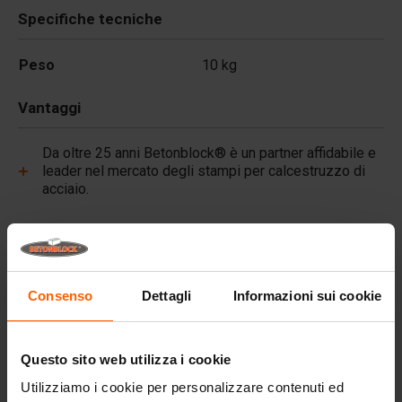
Specifiche tecniche
Peso
10 kg
Vantaggi
Da oltre 25 anni Betonblock® è un partner affidabile e
leader nel mercato degli stampi per calcestruzzo di
acciaio.
Link utili
Consenso
Dettagli
Informazioni sui cookie
Domande frequenti
Dettagli
Questo sito web utilizza i cookie
Pigmenti premium per calcestruzzo, colore duraturo
Utilizziamo i cookie per personalizzare contenuti ed
per ogni progetto.