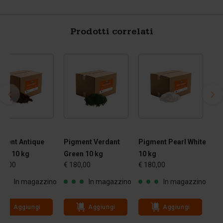
Prodotti correlati
gment Antique
Pigment Verdant
Pigment Pearl White
own 10 kg
Green 10 kg
10 kg
80,00
€ 180,00
€ 180,00
In magazzino
In magazzino
In magazzino
Aggiungi
Aggiungi
Aggiungi