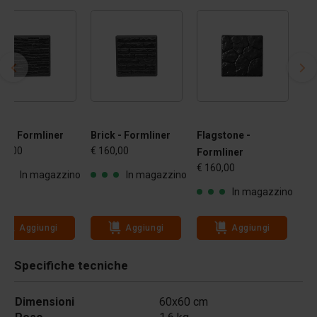
k - Formliner
Brick - Formliner
Flagstone -
60,00
€ 160,00
Formliner
€ 160,00
In magazzino
In magazzino
In magazzino
Aggiungi
Aggiungi
Aggiungi
Specifiche tecniche
Dimensioni
60x60 cm