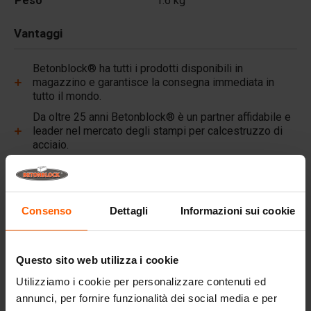
Peso
1.6 kg
Vantaggi
Betonblock® ha tutti i prodotti disponibili in
magazzino e garantisce la consegna immediata in
tutto il mondo.
Da oltre 25 anni Betonblock® è un partner affidabile e
leader nel mercato degli stampi per calcestruzzo di
acciaio.
Link utili
Pareti divisorie
Consenso
Dettagli
Informazioni sui cookie
Lastre superiori
Blocchi di calcestruzzo
Questo sito web utilizza i cookie
Attrezzature di sollevamento
Utilizziamo i cookie per personalizzare contenuti ed
annunci, per fornire funzionalità dei social media e per
Attrezzature di movimentazione