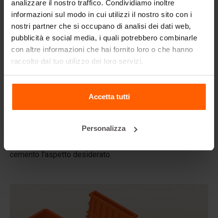
analizzare il nostro traffico. Condividiamo inoltre
informazioni sul modo in cui utilizzi il nostro sito con i
Domande frequenti
nostri partner che si occupano di analisi dei dati web,
pubblicità e social media, i quali potrebbero combinarle
Dettagli
con altre informazioni che hai fornito loro o che hanno
raccolto dal tuo utilizzo dei loro servizi.
Il rivestimento per stampi Betonblock, progettato per
elevare gli aspetti estetici dei vostri blocchi di cemento e
progetti, crea un aspetto fenomenale e quindi un valore
aggiunto maggiore ai vostri blocchi.
Accetta tutti
Realizzati in plastica ABS di alta qualità, questi
rivestimenti possono essere utilizzati più volte.
Personalizza
Posizionate il rivestimento nel vostro stampo in acciaio
Betonblock prima della colata e date al vostro blocco di
cemento l'aspetto desiderato.