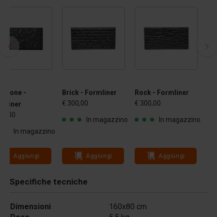
gstone -
Brick - Formliner
Rock - Formliner
€ 300,00
€ 300,00
mliner
00,00
In magazzino
In magazzino
In magazzino
Aggiungi
Aggiungi
Aggiungi
Specifiche tecniche
Dimensioni
160x80 cm