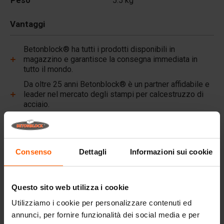
Peso
5.5 kg
Vantaggi
Betonblock® ha tutti i prodotti disponibili in
magazzino e garantisce la consegna immediata in
tutto il mondo.
Da oltre 25 anni Betonblock® è un partner affidabile e
leader nel mercato degli stampi per calcestruzzo di
acciaio.
Link utili
Pareti divisorie
Consenso
Dettagli
Informazioni sui cookie
Lastre superiori
Blocchi di calcestruzzo
Questo sito web utilizza i cookie
Attrezzature di sollevamento
Utilizziamo i cookie per personalizzare contenuti ed
annunci, per fornire funzionalità dei social media e per
Attrezzature di movimentazione