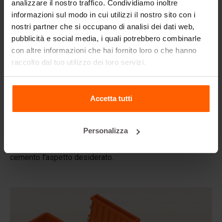
analizzare il nostro traffico. Condividiamo inoltre
informazioni sul modo in cui utilizzi il nostro sito con i
Domande frequenti
nostri partner che si occupano di analisi dei dati web,
pubblicità e social media, i quali potrebbero combinarle
Dettagli
con altre informazioni che hai fornito loro o che hanno
raccolto dal tuo utilizzo dei loro servizi.
Il rivestimento per stampi Betonblock, progettato per
elevare gli aspetti estetici dei vostri blocchi di cemento e
progetti, crea un aspetto fenomenale e quindi un valore
aggiunto maggiore ai vostri blocchi.
Accetta tutti
Realizzati in plastica ABS di alta qualità, questi
rivestimenti possono essere utilizzati più volte.
Personalizza
Posizionate il rivestimento nel vostro stampo in acciaio
Betonblock prima della colata e date al vostro blocco di
cemento l'aspetto desiderato.