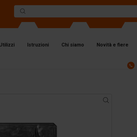
Utilizzi
Istruzioni
Chi siamo
Novità e fiere
sseri
visori
astre lisce superiori
cessori per il sollevamento
cessori per la
vimentazione
cessori