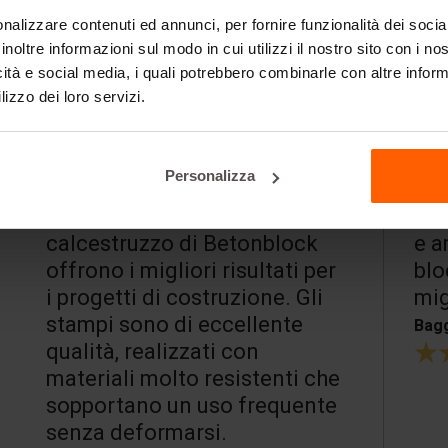
nalizzare contenuti ed annunci, per fornire funzionalità dei socia
inoltre informazioni sul modo in cui utilizzi il nostro sito con i n
icità e social media, i quali potrebbero combinarle con altre inform
lizzo dei loro servizi.
Personalizza
Un partner davvero affidabile
Ser
e amichevole. Nessuno ha
pro
blocchi di calcestruzzo
H. B
migliori.
Bagger- & Fuhrbetrieb Jütte GmbH