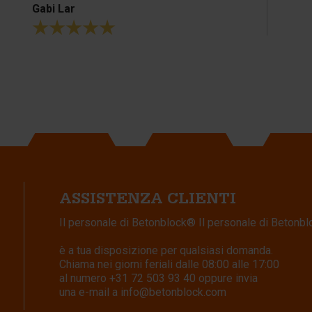
ASSISTENZA CLIENTI
Il personale di Betonblock® Il personale di Betonb
è a tua disposizione per qualsiasi domanda.
Chiama nei giorni feriali dalle 08:00 alle 17:00
al numero
+31 72 503 93 40
oppure invia
una e-mail a
info@betonblock.com