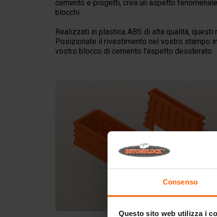
cemento e progetti, crea un aspetto fenomenale 
blocchi.
Realizzati in plastica ABS di alta qualità, questi
Posizionate il rivestimento nel vostro stampo in
vostro blocco di cemento l'aspetto desiderato.
Consenso
Questo sito web utilizza i c