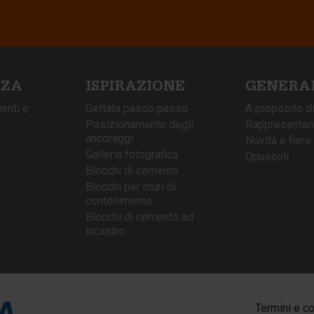
NZA
ISPIRAZIONE
GENERA
enti e
Gettata passo passo
A proposito d
Posizionamento degli
Rappresentanti
ancoraggi
Novità e fiere
Galleria fotografica
Opuscoli
Blocchi di cemento
Blocchi per muri di
contenimento
Blocchi di cemento ad
incastro
Termini e co