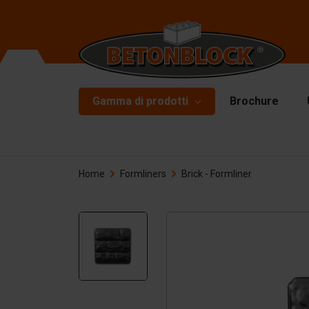
Gamma di prodotti
Brochure
Blocchi di calcestruzzo
Ca
Home
Formliners
Brick - Formliner
Di
Pacchetto iniziale
Pi
Formliners
Ac
Barriere
Ac
mo
Lastre per pavimentazione
Ac
Pareti di contenimento