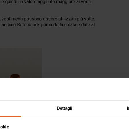
e quindi un valore aggiunto maggiore ai vostri
 rivestimenti possono essere utilizzati più volte.
 acciaio Betonblock prima della colata e date al
Dettagli
ookie