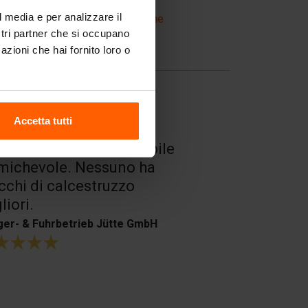
l media e per analizzare il
Attrezzature di movimentazione
ostri partner che si occupano
azioni che hai fornito loro o
Domande frequenti
Accetta tutti
vizio di alto livello e ottimi
Assistenza
dotti.
cordiale.
ouffioux
H. Veth