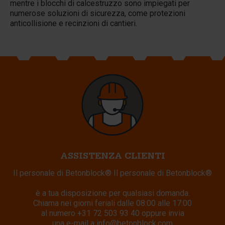
mentre i blocchi di calcestruzzo sono impiegati per
numerose soluzioni di sicurezza, come protezioni
anticollisione e recinzioni di cantieri.
ASSISTENZA CLIENTI
Il personale di Betonblock® Il personale di Betonblock®
è a tua disposizione per qualsiasi domanda.
Chiama nei giorni feriali dalle 08:00 alle 17:00
al numero
+31 72 503 93 40
oppure invia
una e-mail a
info@betonblock.com