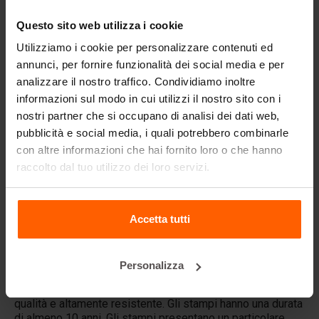
collegabili, i profili vengono inseriti nello stampo prima
della gettata e vengono colati durante la stessa.
Questo sito web utilizza i cookie
Utilizziamo i cookie per personalizzare contenuti ed
Quali accessori per stampi per barriere
annunci, per fornire funzionalità dei social media e per
sono disponibili?
analizzare il nostro traffico. Condividiamo inoltre
Betonblock® offre separatamente il profilo di
collegamento degli stampi per barriere. Inoltre, nella
informazioni sul modo in cui utilizzi il nostro sito con i
gamma è disponibile uno speciale ausilio di riempimento
nostri partner che si occupano di analisi dei dati web,
con pareti inclinate per facilitare il riempimento della
pubblicità e social media, i quali potrebbero combinarle
barriera. Per la movimentazione e il trasporto delle
con altre informazioni che hai fornito loro o che hanno
barriere di calcestruzzo, insieme allo stampo vengono
raccolto dal tuo utilizzo dei loro servizi.
forniti profili di rientranza per carrelli elevatori. In
alternativa, è possibile utilizzare gli ancoraggi. Qui sono
riportate le istruzioni su come inserire un ancoraggio nello
stampo per blocchi di calcestruzzo. Lo stampo per
Accetta tutti
barriere richiede un processo analogo.
Quali sono i vantaggi degli stampi per
Personalizza
barriere Betonblock®?
Gli stampi Betonblock® sono realizzati in acciaio di prima
qualità e altamente resistente. Gli stampi hanno una durata
di almeno 10 anni. Gli stampi presentano un particolare