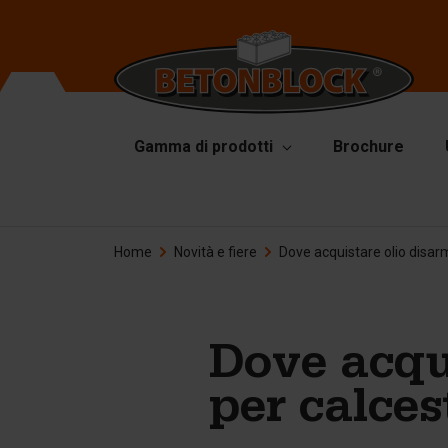
Gamma di prodotti
Brochure
Blocchi di calcestruzzo
Ca
Home
Novità e fiere
Dove acquistare olio disar
Di
Pacchetto iniziale
Pi
Formliners
Ac
Barriere
Dove acqui
Ac
mo
Lastre per pavimentazione
per calces
Ac
Pareti di contenimento