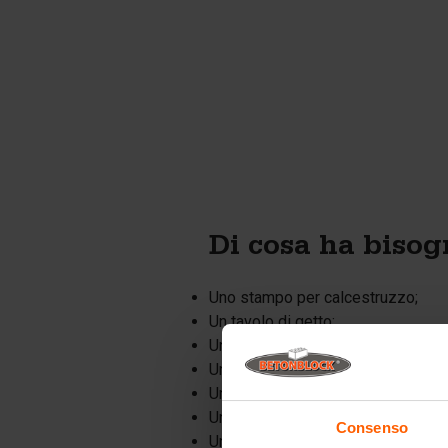
Di cosa ha bisog
Uno stampo per calcestruzzo;
Un tavolo di getto;
Un rivestimento a base oleosa;
Una pompa per olio;
Un secchio per la miscelazione de
Un ago vibrante;
Consenso
Una staggia di finitura;