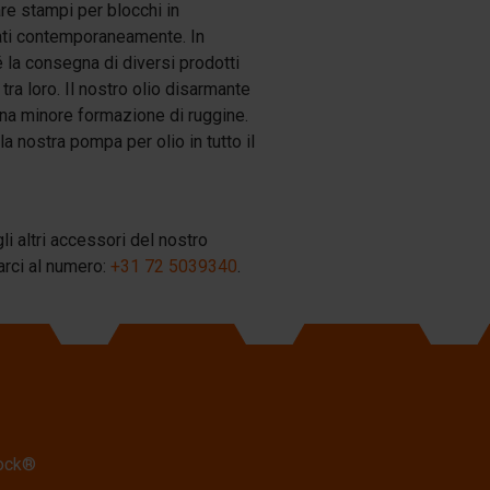
re stampi per blocchi in
nati contemporaneamente. In
 la consegna di diversi prodotti
ra loro. Il nostro olio disarmante
una minore formazione di ruggine.
a nostra pompa per olio in tutto il
i altri accessori del nostro
arci al numero:
+31 72 5039340
.
lock®