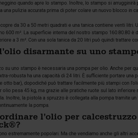
anneggino quando apre lo stampo. Inoltre, lo stampo si arrugginirà
a una pulizia accurata prima di poter colare un nuovo blocco in c
 copre da 30 a 50 metri quadrati e una tanica contiene venti litri. 
eno 600 m². La superficie interna del nostro stampo 160.80.80 è d
riore a 3 m². Con una sola tanica da 20 litri può quindi trattare c
l’olio disarmante su uno stamp
uzzo su uno stampo è necessaria una pompa per olio. Anche per 
tra-robusta ha una capacità di 24 litri. È sufficiente portare un
e otto bar), dopodiché può trattare facilmente più stampi con l’
lio pesa 45 kg, ma grazie alle pratiche ruote sul lato inferior
. Inoltre, la pistola a spruzzo è collegata alla pompa tramite un 
continuamente la pompa.
ordinare l’olio per calcestruzz
ock®?
sono estremamente popolari. Ma che vendiamo anche gli altri acce