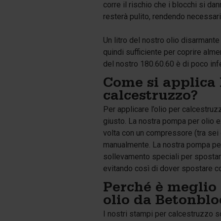
corre il rischio che i blocchi si d
resterà pulito, rendendo necessari
Un litro del nostro olio disarmante
quindi sufficiente per coprire alm
del nostro 180.60.60 è di poco infe
Come si applica 
calcestruzzo?
Per applicare l’olio per calcestr
giusto. La nostra pompa per olio ex
volta con un compressore (tra sei 
manualmente. La nostra pompa per o
sollevamento speciali per spostarla
evitando così di dover spostare 
Perché è meglio 
olio da Betonbl
I nostri stampi per calcestruzzo 