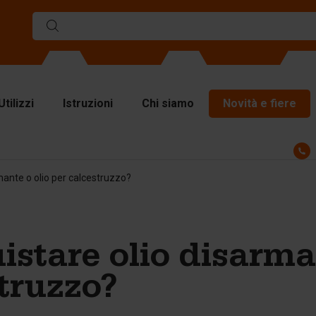
Utilizzi
Istruzioni
Chi siamo
Novità e fiere
sseri
mante o olio per calcestruzzo?
visori
astre lisce superiori
cessori per il sollevamento
stare olio disarma
cessori per la
vimentazione
truzzo?
cessori