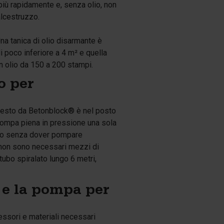
 più rapidamente e, senza olio, non
alcestruzzo.
Una tanica di olio disarmante è
i poco inferiore a 4 m² e quella
on olio da 150 a 200 stampi.
o per
questo da Betonblock® è nel posto
a pompa piena in pressione una sola
olio senza dover pompare
e non sono necessari mezzi di
tubo spiralato lungo 6 metri,
o e la pompa per
ssori e materiali necessari