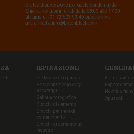
è a tua disposizione per qualsiasi domanda.
Chiama nei giorni feriali dalle 08:00 alle 17:00
al numero
+31 72 503 93 40
oppure invia
una e-mail a
info@betonblock.com
NZA
ISPIRAZIONE
GENERA
enti e
Gettata passo passo
A proposito d
Posizionamento degli
Rappresentanti
ancoraggi
Novità e fiere
Galleria fotografica
Opuscoli
Blocchi di cemento
Blocchi per muri di
contenimento
Blocchi di cemento ad
incastro