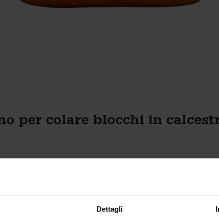
no per colare blocchi in calcest
l calcestruzzo;
Dettagli