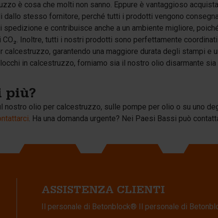
ruzzo è cosa che molti non sanno. Eppure è vantaggioso acquista
i dallo stesso fornitore, perché tutti i prodotti vengono conseg
 spedizione e contribuisce anche a un ambiente migliore, poiché
₂. Inoltre, tutti i nostri prodotti sono perfettamente coordinati t
 per calcestruzzo, garantendo una maggiore durata degli stampi e 
occhi in calcestruzzo, forniamo sia il nostro olio disarmante sia l
 più?
 nostro olio per calcestruzzo, sulle pompe per olio o su uno degl
ntattarci
. Ha una domanda urgente? Nei Paesi Bassi può contatt
ASSISTENZA CLIENTI
Il personale di Betonblock® Il personale di Betonb