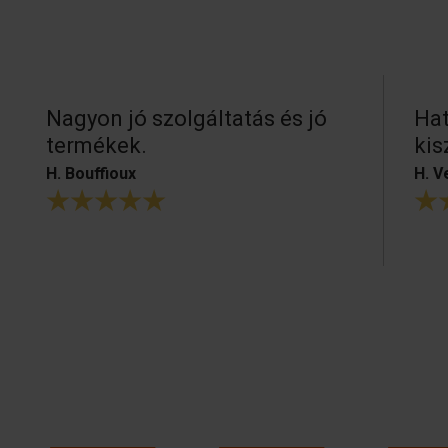
Nagyon jó szolgáltatás és jó
Hat
termékek.
kis
H. Bouffioux
H. V