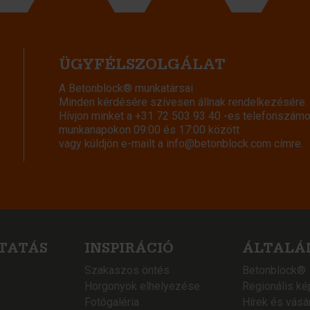
ÜGYFÉLSZOLGÁLAT
A Betonblock® munkatársai
Minden kérdésére szívesen állnak rendelkezésére.
Hívjon minket a
+31 72 503 93 40
-es telefonszámo
munkanapokon 09:00 és 17:00 között
vagy küldjön e-mailt a
info@betonblock.com
címre.
TATÁS
INSPIRÁCIÓ
ÁLTALÁ
Szakaszos öntés
Betonblock®
Horgonyok elhelyezése
Regionális ké
Fotógaléria
Hírek és vásá