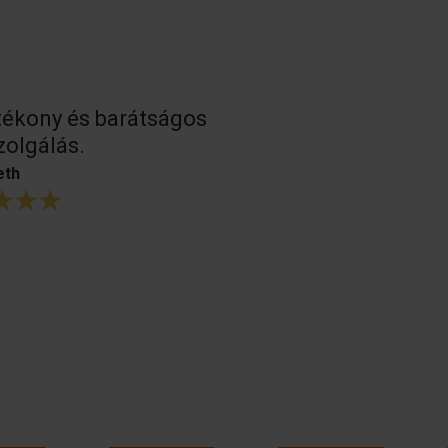
ékony és barátságos
Nagyszerű
zolgálás.
betonformá
mint a korá
eth
B. Oosterhoud