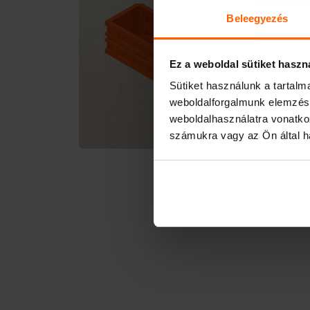
Beleegyezés
Ez a weboldal sütiket haszn
Sütiket használunk a tartal
weboldalforgalmunk elemzésé
weboldalhasználatra vonatko
számukra vagy az Ön által ha