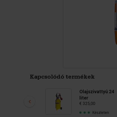
Tetrapodák
Pigmentek
Kapcsolódó termékek
Betontömb
Olajszivattyú 24
vibrátor
liter
€ 1 350,00
€ 325,00
Készleten
Készleten