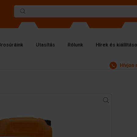
Brosúráink
Utasítás
Rólunk
Hírek és kiállítás
Hívjon 
rmák
választó falak
lső lemezek
elő anyagok
zelő berendezések
egészítők
katrészek