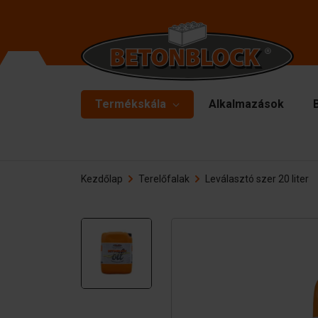
Termékskála
Alkalmazások
Betontömbök
Fo
Kezdőlap
Terelőfalak
Leválasztó szer 20 liter
El
Starterpackage
Fe
Formliners
Em
Terelőfalak
Ke
Betonlemezek
Ki
Tartófalak
Al