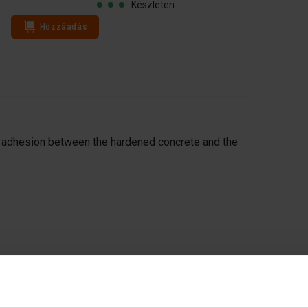
Készleten
Hozzáadás
o adhesion between the hardened concrete and the