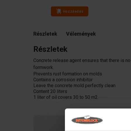
Hozzáadás
Részletek
Vélemények
Részletek
Concrete release agent ensures that there is n
formwork.
Prevents rust formation on molds
Contains a corrosion inhibitor
Leave the concrete mold perfectly clean
Content 20 liters
1 liter of oil covers 30 to 50 m2.