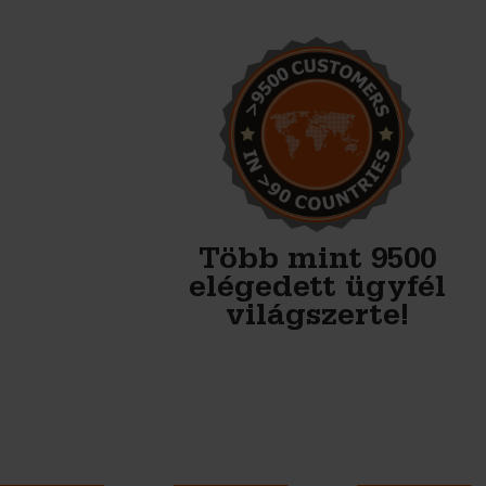
Nagyon megbízható,
barátságos partner. Nekik
vannak a legjobb formáik a
betontömbökhöz.
Bagger- & Fuhrbetrieb Jütte GmbH
Több mint 9500
elégedett ügyfél
világszerte!