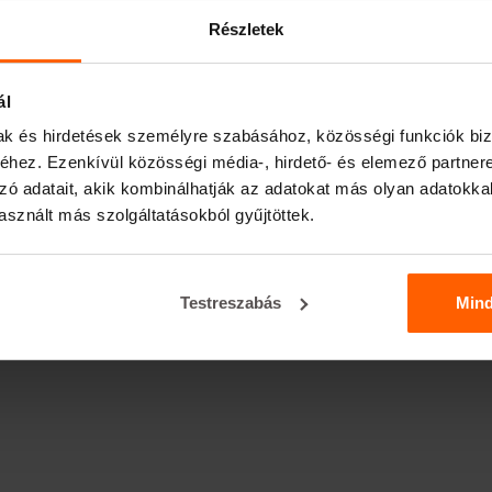
Részletek
ál
mak és hirdetések személyre szabásához, közösségi funkciók biz
hez. Ezenkívül közösségi média-, hirdető- és elemező partner
zó adatait, akik kombinálhatják az adatokat más olyan adatokka
sznált más szolgáltatásokból gyűjtöttek.
Testreszabás
Min