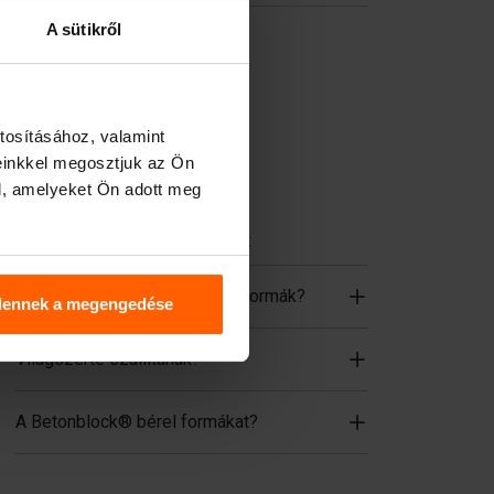
Partíciók
A sütikről
Emelőberendezések
Kezelőberendezések
tosításához, valamint
Tartozékok
einkkel megosztjuk az Ön
Pótalkatrészek
l, amelyeket Ön adott meg
Gyakran ismételt kérdések
Melyik anyagból készülnek a formák?
dennek a megengedése
Világszerte szállítanak?
A Betonblock® bérel formákat?