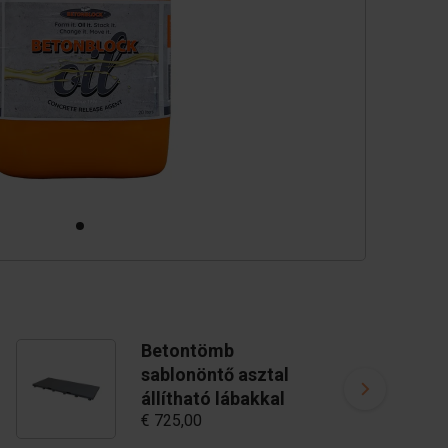
Betontömb
sablonöntő asztal
állítható lábakkal
€ 725,00