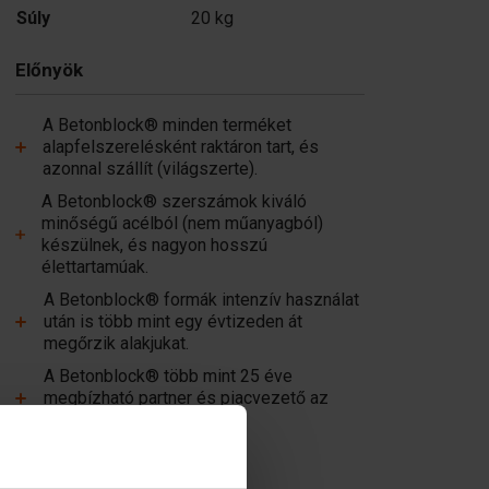
Súly
20 kg
Előnyök
A Betonblock® minden terméket
alapfelszerelésként raktáron tart, és
azonnal szállít (világszerte).
A Betonblock® szerszámok kiváló
minőségű acélból (nem műanyagból)
készülnek, és nagyon hosszú
élettartamúak.
A Betonblock® formák intenzív használat
után is több mint egy évtizeden át
megőrzik alakjukat.
A Betonblock® több mint 25 éve
megbízható partner és piacvezető az
acélbeton-formák terén.
Hasznos linkek