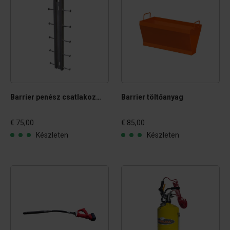
Barrier penész csatlakozó profil készlet
Barrier töltőanyag
€ 75,00
€ 85,00
Készleten
Készleten