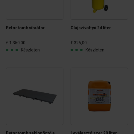
Betontömb vibrátor
Olajszivattyú 24 liter
€ 1 350,00
€ 325,00
Készleten
Készleten
Betontömb sablonöntő asztal állítható lábakkal
Leválasztó szer 20 liter