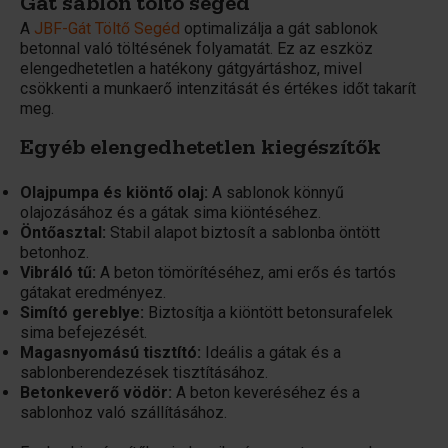
Gát sablon töltő segéd
A
JBF-Gát Töltő Segéd
optimalizálja a gát sablonok
betonnal való töltésének folyamatát. Ez az eszköz
elengedhetetlen a hatékony gátgyártáshoz, mivel
csökkenti a munkaerő intenzitását és értékes időt takarít
meg.
Egyéb elengedhetetlen kiegészítők
Olajpumpa és kiöntő olaj:
A sablonok könnyű
olajozásához és a gátak sima kiöntéséhez.
Öntőasztal:
Stabil alapot biztosít a sablonba öntött
betonhoz.
Vibráló tű:
A beton tömörítéséhez, ami erős és tartós
gátakat eredményez.
Simító gereblye:
Biztosítja a kiöntött betonsurafelek
sima befejezését.
Magasnyomású tisztító:
Ideális a gátak és a
sablonberendezések tisztításához.
Betonkeverő vödör:
A beton keveréséhez és a
sablonhoz való szállításához.