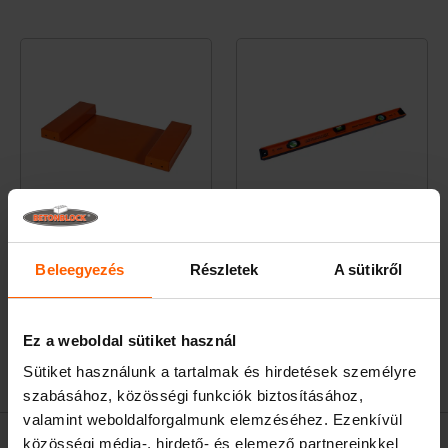
Targonca hüvely – Kiegészítő készlet
Vízmérték 80cm
Beleegyezés
Részletek
A sütikről
95x54x8.5 cm
80x2.3x5.5 cm
€ 225,00
€ 18,00
Készleten
Készleten
Ez a weboldal sütiket használ
Sütiket használunk a tartalmak és hirdetések személyre
szabásához, közösségi funkciók biztosításához,
valamint weboldalforgalmunk elemzéséhez. Ezenkívül
közösségi média-, hirdető- és elemező partnereinkkel