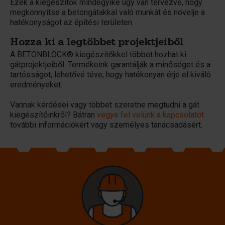
Ezek a kiegészítők mindegyike úgy van tervezve, hogy
megkönnyítse a betongátakkal való munkát és növelje a
hatékonyságot az építési területen.
Hozza ki a legtöbbet projektjeiből
A BETONBLOCK® kiegészítőkkel többet hozhat ki
gátprojektjeiből. Termékeink garantálják a minőséget és a
tartósságot, lehetővé téve, hogy hatékonyan érje el kiváló
eredményeket.
Vannak kérdései vagy többet szeretne megtudni a gát
kiegészítőinkről? Bátran
vegye fel velünk a kapcsolatot
további információkért vagy személyes tanácsadásért.