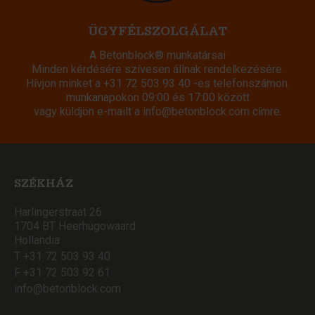
ÜGYFÉLSZOLGÁLAT
A Betonblock® munkatársai
Minden kérdésére szívesen állnak rendelkezésére.
Hívjon minket a
+31 72 503 93 40
-es telefonszámon.
munkanapokon 09:00 és 17:00 között
vagy küldjön e-mailt a
info@betonblock.com
címre.
SZÉKHÁZ
Harlingerstraat 26
1704 BT Heerhugowaard
Hollandia
T +31 72 503 93 40
F +31 72 503 92 61
info@betonblock.com