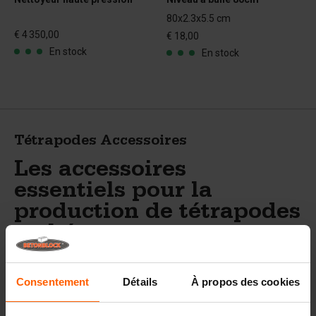
80x2.3x5.5 cm
€ 4 350,00
€ 18,00
En stock
En stock
Tétrapodes Accessoires
Les accessoires
essentiels pour la
production de tétrapodes
en béton avec
BETONBLOCK®
Consentement
Détails
À propos des cookies
Pour la production et le placement efficaces de
tétrapodes, BETONBLOCK® propose une sélection