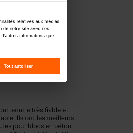
nnalités relatives aux médias
on de notre site avec nos
 d'autres informations que
Tout autoriser
partenaire très fiable et
Un très bon
able. Ils ont les meilleurs
produits.
les pour blocs en béton.
H. Bouffioux