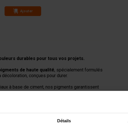
Ajouter
uleurs durables pour tous vos projets.
pigments de haute qualité
, spécialement formulés
a décoloration, conçues pour durer.
riaux à base de ciment, nos pigments garantissent
sultats longue durée.
nts préfabriqués, le béton imprimé et les finitions
eurs modernes et audacieuses ou des mélanges
Détails