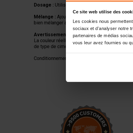
Dosage :
Utilisez
1 kg de pigment par 1 m³
d
Ce site web utilise des cook
Mélange :
Ajoutez le pigment directement au mé
Les cookies nous permettent d
bien mélanger afin d’assurer une répartition ho
sociaux et d'analyser notre t
Avertissement :
partenaires de médias sociaux
La couleur réelle du produit peut légèrement var
vous leur avez fournies ou qu'
de type de ciment, de granulats, de teneur en ea
Conditionnement en kg: 1, 10, 25, 100
, 1000.
Nous commençons la
production de blocs en béton.
Avec les moules de