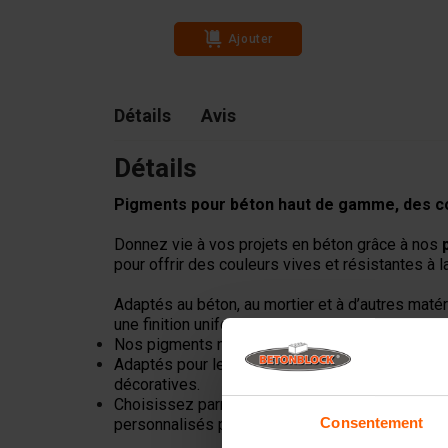
Ajouter
Détails
Avis
Détails
Pigments pour béton haut de gamme, des co
Donnez vie à vos projets en béton grâce à nos
pour offrir des couleurs vives et résistantes à l
Adaptés au béton, au mortier et à d’autres maté
une finition uniforme et durable.
Nos pigments minéraux sont conçus pour des ré
Adaptés pour le béton prêt à l’emploi, les éléme
décoratives.
Choisissez parmi des tons naturels, des coul
Consentement
personnalisés pour obtenir le rendu souhaité.