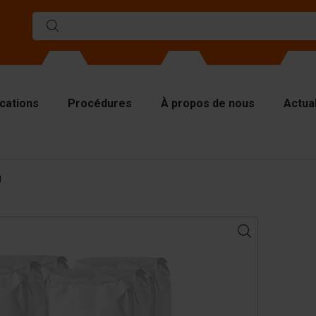
ications
Procédures
À propos de nous
Actual
ules
g
rs de séparations
aques supérieures
tériel de levage
tériel de manutention
cessoires
s pièces de rechange