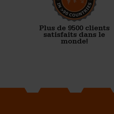
Betonblock, nous avons tout
ce qu’il faut pour bien
démarrer.
Anton Koelma
Plus de 9500 clients
satisfaits dans le
monde!