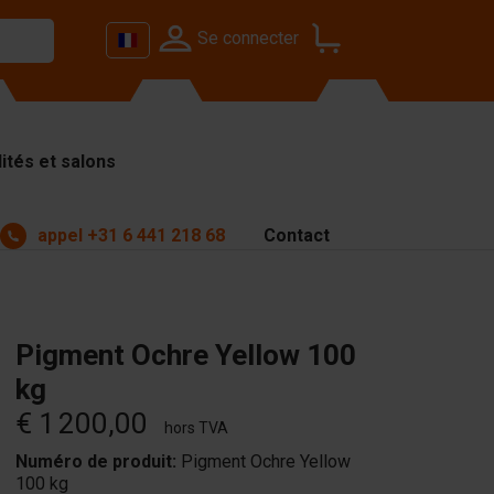
Se connecter
ités et salons
appel
+31 6 441 218 68
Contact
Pigment Ochre Yellow 100
kg
€ 1 200,00
hors TVA
Numéro de produit:
Pigment Ochre Yellow
100 kg