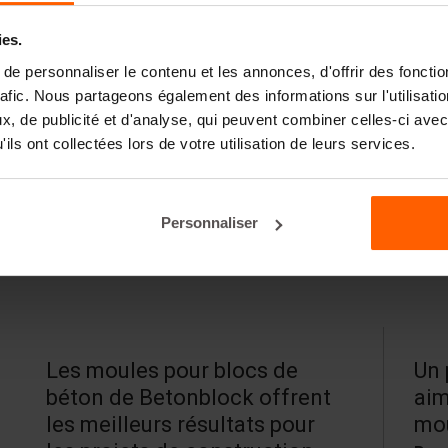
e béton pour une couleur uniforme et durable.
ies.
lange pour obtenir les meilleurs résultats. Veillez à
e personnaliser le contenu et les annonces, d'offrir des fonctio
mogène de la couleur.
rafic. Nous partageons également des informations sur l'utilisati
, de publicité et d'analyse, qui peuvent combiner celles-ci avec
ier par rapport au nuancier en raison des différences
ils ont collectées lors de votre utilisation de leurs services.
u et des conditions de cure.
Personnaliser
Les moules pour blocs de
Un 
béton de Betonblock offrent
aim
les meilleurs résultats pour
mou