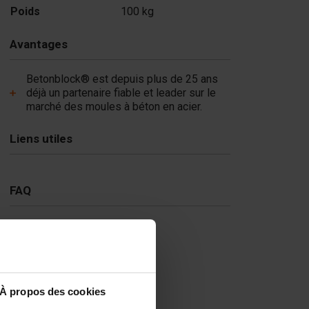
Poids
100 kg
Avantages
Betonblock® est depuis plus de 25 ans
déjà un partenaire fiable et leader sur le
marché des moules à béton en acier.
Liens utiles
FAQ
À propos des cookies