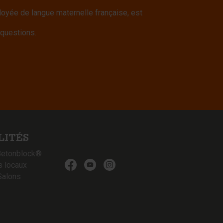
yée de langue maternelle française, est
 questions.
LITÉS
Betonblock®
s locaux
Salons