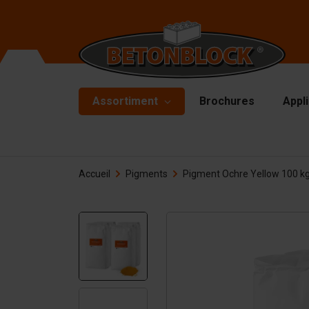
Assortiment
Brochures
Appl
Blocs en béton
Mo
Accueil
Pigments
Pigment Ochre Yellow 100 k
Mu
Pack de Démarrage
Pl
Formliners
Ma
Barrières
Ma
Dalle en béton
Ac
Murs de soutènement
De