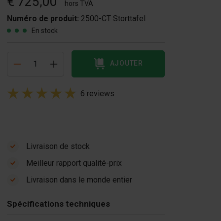
€ 725,00
hors TVA
Numéro de produit:
2500-CT Storttafel
En stock
AJOUTER
6 reviews
Livraison de stock
Meilleur rapport qualité-prix
asculeur de blocs
Pompe à huile 24
Livraison dans le monde entier
n béton
litres
5 200,00
€ 325,00
Spécifications techniques
En stock
En stock