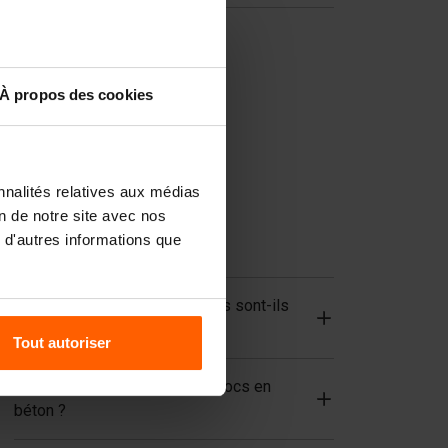
Cloisons
Plaques
À propos des cookies
Dispositifs de levage
Équipements de manutention
Accessoires
nnalités relatives aux médias
Pièces de rechange
on de notre site avec nos
 d'autres informations que
FAQ
De quels matériaux les moules sont-ils
composés ?
Tout autoriser
Betonblock® vend-elle des blocs en
béton ?