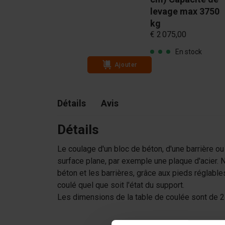
levage max 3750
kg
€ 2 075,00
En stock
Ajouter
Détails
Avis
Détails
Le coulage d'un bloc de béton, d'une barrière ou 
surface plane, par exemple une plaque d'acier. 
béton et les barrières, grâce aux pieds réglable
coulé quel que soit l'état du support.
Les dimensions de la table de coulée sont de