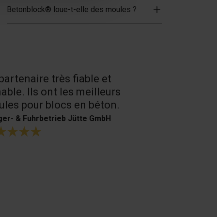
Betonblock® loue-t-elle des moules ?
partenaire très fiable et
Un très bon
able. Ils ont les meilleurs
produits.
les pour blocs en béton.
H. Bouffioux
er- & Fuhrbetrieb Jütte GmbH