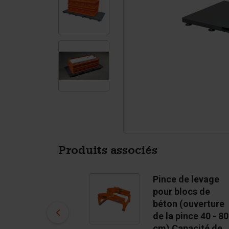
Tétrapodes
Pigments
Produits associés
Moule de bloc en
Pince de levage
béton BB
pour blocs de
€ 1 675,00
béton (ouverture
de la pince 40 - 80
En stock
cm) Capacité de