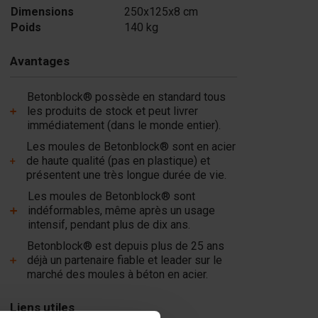
Dimensions
250x125x8 cm
Poids
140 kg
Ajouter
Avantages
Betonblock® possède en standard tous
les produits de stock et peut livrer
immédiatement (dans le monde entier).
Les moules de Betonblock® sont en acier
de haute qualité (pas en plastique) et
présentent une très longue durée de vie.
Les moules de Betonblock® sont
indéformables, même après un usage
intensif, pendant plus de dix ans.
Betonblock® est depuis plus de 25 ans
déjà un partenaire fiable et leader sur le
marché des moules à béton en acier.
Liens utiles