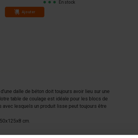
En stock
Ajouter
Ajouter
d'une dalle de béton doit toujours avoir lieu sur une
Notre table de coulage est idéale pour les blocs de
s avec lesquels un produit lisse peut toujours être
 250x125x8 cm.