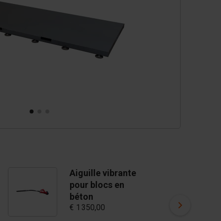
Aiguille vibrante
B
pour blocs en
e
€ 
béton
€ 1 350,00