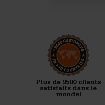
Nous commençons la
production de blocs en béton.
Avec les moules de
Betonblock, nous avons tout
ce qu’il faut pour bien
démarrer.
Anton Koelma
Plus de 9500 clients
satisfaits dans le
monde!