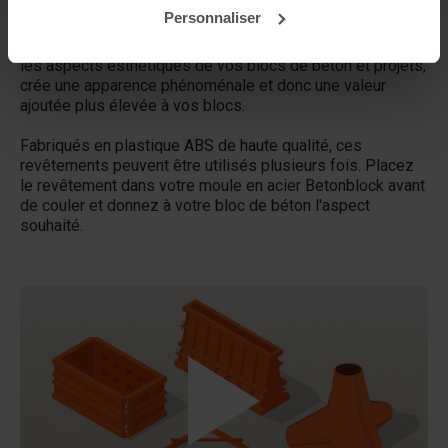
Détails
Personnaliser
Le matrice de moules Betonblock, conçu pour rehausser
les aspects esthétiques de vos blocs de béton et projets,
crée une apparence phénoménale et donc une valeur
ajoutée plus élevée à vos blocs.
Fabriqués en plastique ABS de haute qualité, ces
revêtements peuvent être utilisés plusieurs fois. Placez
le revêtement dans votre moule en acier Betonblock avant
de couler et donnez à votre bloc de béton l'aspect
souhaité.