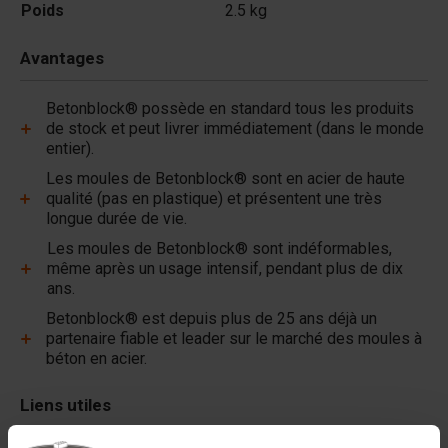
Poids
2.5 kg
Avantages
Betonblock® possède en standard tous les produits
de stock et peut livrer immédiatement (dans le monde
entier).
Les moules de Betonblock® sont en acier de haute
qualité (pas en plastique) et présentent une très
longue durée de vie.
Les moules de Betonblock® sont indéformables,
même après un usage intensif, pendant plus de dix
ans.
Betonblock® est depuis plus de 25 ans déjà un
partenaire fiable et leader sur le marché des moules à
béton en acier.
Liens utiles
Cloisons