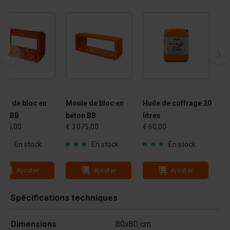
le de bloc en
Moule de bloc en
Huile de coffrage 20
ton BB
béton BB
litres
 675,00
€ 3 075,00
€ 60,00
En stock
En stock
En stock
Ajouter
Ajouter
Ajouter
Spécifications techniques
Dimensions
80x80 cm