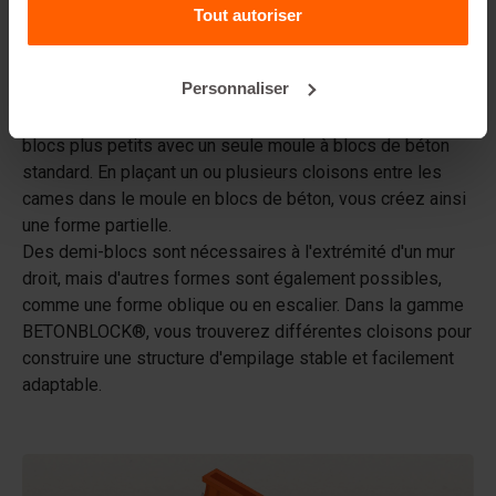
Betonblock® loue-t-elle des moules ?
Tout autoriser
Détails
Personnaliser
Cloisons: Cloisons sont utilisés pour fabriquer plusieurs
blocs plus petits avec un seule moule à blocs de béton
standard. En plaçant un ou plusieurs cloisons entre les
cames dans le moule en blocs de béton, vous créez ainsi
une forme partielle.
Des demi-blocs sont nécessaires à l'extrémité d'un mur
droit, mais d'autres formes sont également possibles,
comme une forme oblique ou en escalier. Dans la gamme
BETONBLOCK®, vous trouverez différentes cloisons pour
construire une structure d'empilage stable et facilement
adaptable.