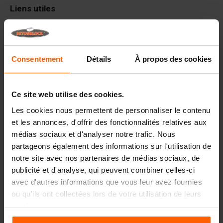
Liens utiles
Cloisons
Plaques
Consentement
Détails
À propos des cookies
Dispositifs de levage
Équipements de manutention
Ce site web utilise des cookies.
Accessoires
Les cookies nous permettent de personnaliser le contenu
Pièces de rechange
et les annonces, d'offrir des fonctionnalités relatives aux
médias sociaux et d'analyser notre trafic. Nous
FAQ
partageons également des informations sur l'utilisation de
notre site avec nos partenaires de médias sociaux, de
De quels matériaux les moules sont-ils composés ?
publicité et d'analyse, qui peuvent combiner celles-ci
avec d'autres informations que vous leur avez fournies
ou qu'ils ont collectées lors de votre utilisation de leurs
Betonblock® vend-elle des blocs en béton ?
services.