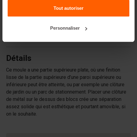
De quels matériaux les moules sont-ils composés ?
Tout autoriser
Betonblock® vend-elle des blocs en béton ?
Personnaliser
Betonblock® loue-t-elle des moules ?
Détails
Ce moule a une partie supérieure plate, où une finition
lisse de la partie supérieure d’une paroi supérieure ou
inférieure peut être atteinte, ou par exemple une clôture
de jardin ou un parc de stationnement. Placer une clôture
de métal sur le dessus des blocs crée une séparation
assez solide qui est esthétique et pourtant amovible, si
on le souhaite.