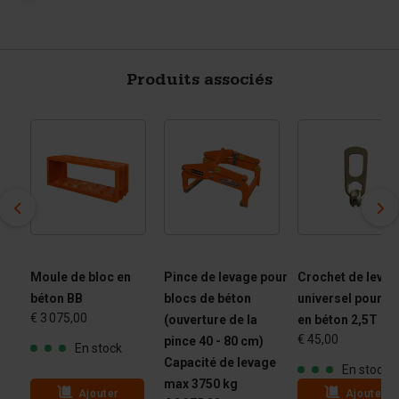
Produits associés
Moule de bloc en
Pince de levage pour
Crochet de levag
t
béton BB
blocs de béton
universel pour bl
€ 3 075,00
(ouverture de la
en béton 2,5T
€ 45,00
pince 40 - 80 cm)
En stock
Capacité de levage
En stock
max 3750 kg
Ajouter
Ajouter