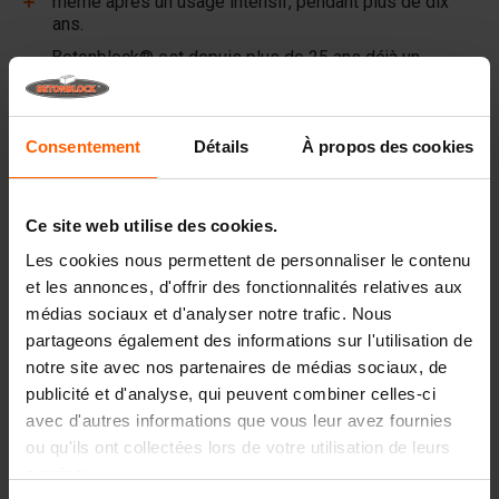
même après un usage intensif, pendant plus de dix
ans.
Betonblock® est depuis plus de 25 ans déjà un
partenaire fiable et leader sur le marché des moules à
béton en acier.
Consentement
Détails
À propos des cookies
Liens utiles
Cloisons
Ce site web utilise des cookies.
Plaques
Les cookies nous permettent de personnaliser le contenu
Dispositifs de levage
et les annonces, d'offrir des fonctionnalités relatives aux
médias sociaux et d'analyser notre trafic. Nous
Équipements de manutention
partageons également des informations sur l'utilisation de
Accessoires
notre site avec nos partenaires de médias sociaux, de
publicité et d'analyse, qui peuvent combiner celles-ci
Pièces de rechange
avec d'autres informations que vous leur avez fournies
ou qu'ils ont collectées lors de votre utilisation de leurs
FAQ
services.