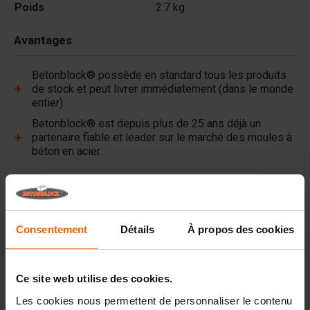
Poids
2.7 kg
Avantages
Betonblock® possède en standard tous les produits
de stock et peut livrer immédiatement (dans le monde
entier).
Betonblock® est depuis plus de 25 ans déjà un
partenaire fiable et leader sur le marché des moules à
béton en acier.
Liens utiles
Cloisons
Consentement
Détails
À propos des cookies
Plaques
Blocs en beton
Ce site web utilise des cookies.
Dispositifs de levage
Les cookies nous permettent de personnaliser le contenu
Équipements de manutention