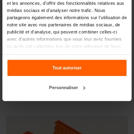
et les annonces, d'offrir des fonctionnalités relatives aux
médias sociaux et d'analyser notre trafic. Nous
FAQ
partageons également des informations sur l'utilisation de
notre site avec nos partenaires de médias sociaux, de
Détails
publicité et d'analyse, qui peuvent combiner celles-ci
avec d'autres informations que vous leur avez fournies
Le matrice de moules Betonblock, conçu pour rehausser
ou qu'ils ont collectées lors de votre utilisation de leurs
les aspects esthétiques de vos blocs de béton et projets,
services.
crée une apparence phénoménale et donc une valeur
ajoutée plus élevée à vos blocs.
Tout autoriser
Fabriqués en plastique ABS de haute qualité, ces
revêtements peuvent être utilisés plusieurs fois. Placez
le revêtement dans votre moule en acier Betonblock avant
Personnaliser
de couler et donnez à votre bloc de béton l'aspect
souhaité.