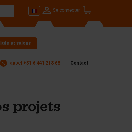
Se connecter
ités et salons
appel
+31 6 441 218 68
Contact
s projets