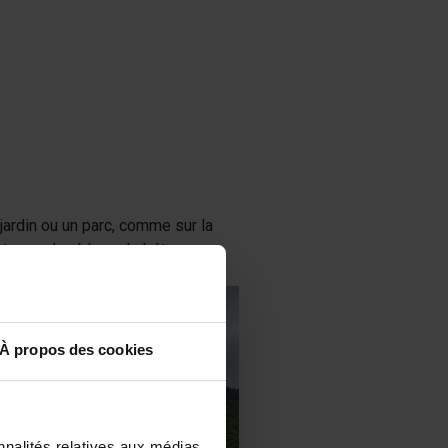
 jardin ou un parc, comme sur la
antages des blocs de béton
e la brique.
À propos des cookies
nnalités relatives aux médias