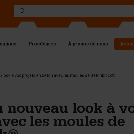
ications
Procédures
À propos de nous
Actual
ules
look à vos projets en béton avec les moules de Betonblock®.
rs de séparations
aques supérieures
tériel de levage
 nouveau look à vo
tériel de manutention
cessoires
avec les moules de
s pièces de rechange