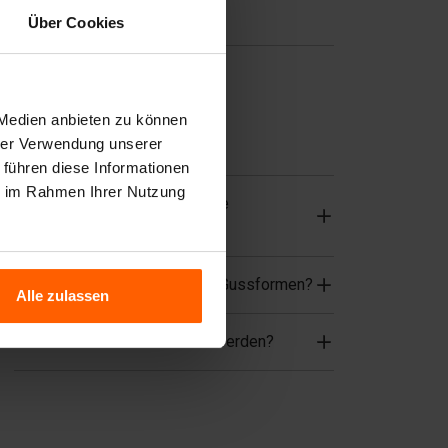
Nützliche Links
Über Cookies
Hebezeuge
Zubehör
 Medien anbieten zu können
hrer Verwendung unserer
Häufig gestellte Fragen
 führen diese Informationen
ie im Rahmen Ihrer Nutzung
Aus welchem Material sind die
Gussformen hergestellt?
Vermietet Betonblock® auch Gussformen?
Alle zulassen
Müssen die Blöcke bewehrt werden?