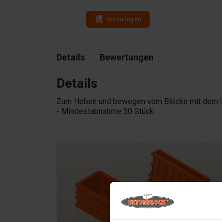
Hinzufügen
Details
Bewertungen
Details
Zum Heben und bewegen vom Blöcke mit dem
- Mindestabnahme 50 Stück.