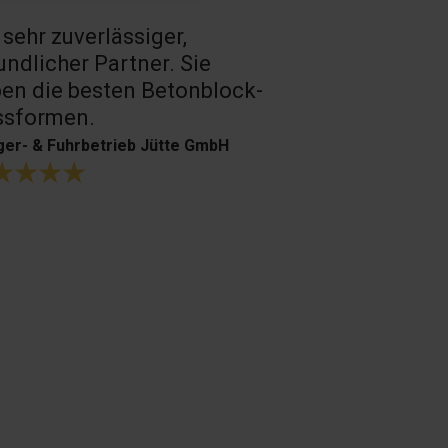
 sehr zuverlässiger,
Sehr guter 
undlicher Partner. Sie
Produkte.
en die besten Betonblock-
H. Bouffioux
ssformen.
er- & Fuhrbetrieb Jütte GmbH