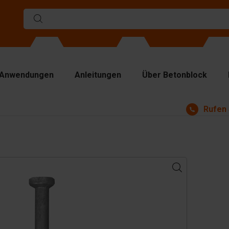
Anwendungen
Anleitungen
Über Betonblock
Rufen 
rmen
ennwände
p Platten
bezeuge
ndhabungsgeräte
behör
satzteile