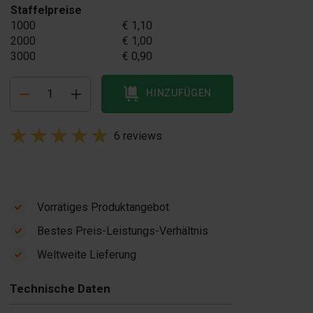
Staffelpreise
1000
€ 1,10
2000
€ 1,00
3000
€ 0,90
HINZUFÜGEN
6 reviews
Vorrätiges Produktangebot
Bestes Preis-Leistungs-Verhältnis
Betonblock-
Weltweite Lieferung
Rüttler
 1.350,00
Technische Daten
Auf Lager