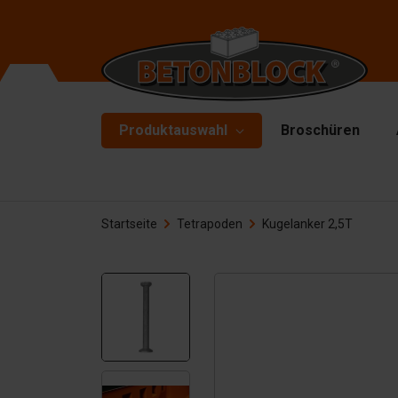
Produktauswahl
Broschüren
Betonblöcke
Fo
Startseite
Tetrapoden
Kugelanker 2,5T
Tr
Starterpaket
To
Formliners
He
Barrieren
Ha
Betonplatten
Zu
Stützwände
Er