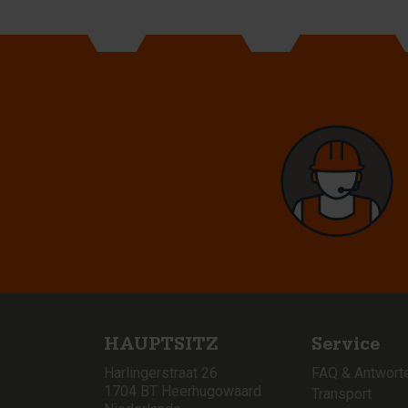
HAUPTSITZ
Service
Harlingerstraat 26
FAQ & Antwort
1704 BT Heerhugowaard
Transport