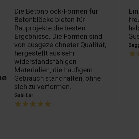
Die Betonblock-Formen für
Ein
Betonblöcke bieten für
fre
Bauprojekte die besten
hab
Ergebnisse. Die Formen sind
Gu
von ausgezeichneter Qualität,
Bagg
hergestellt aus sehr
widerstandsfähigen
Materialien, die häufigem
Gebrauch standhalten, ohne
ne
sich zu verformen.
Gabi Lar