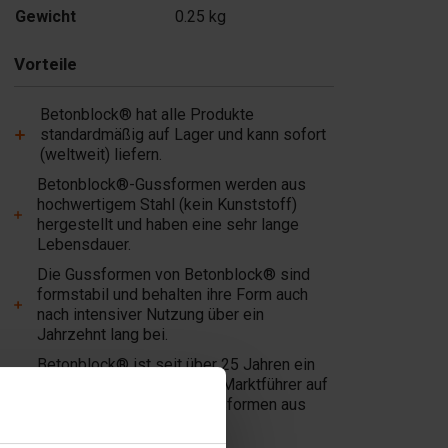
Gewicht
0.25 kg
Vorteile
Betonblock® hat alle Produkte
standardmäßig auf Lager und kann sofort
(weltweit) liefern.
Betonblock®-Gussformen werden aus
hochwertigem Stahl (kein Kunststoff)
hergestellt und haben eine sehr lange
Lebensdauer.
Die Gussformen von Betonblock® sind
formstabil und behalten ihre Form auch
nach intensiver Nutzung über ein
Jahrzehnt lang bei.
Betonblock® ist seit über 25 Jahren ein
zuverlässiger Partner und Marktführer auf
dem Gebiet von Betongussformen aus
Stahl.