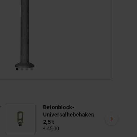
r
Betonblock-
Universalhebehaken
€
2,5 t
€ 45,00