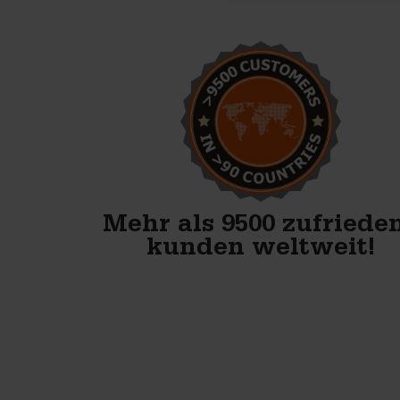
Wir starten mit der
Produktion von
Betonblöcken. Mit den
Formen von Betonblock sind
wir bestens vorbereitet.
Anton Koelma
Mehr als 9500 zufriede
kunden weltweit!