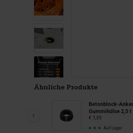
Tetrapoden
Pigmenten
Ähnliche Produkte
Betonblock-Anker
Betonblock-Anke
Magnet 2,5 t
Gummihülse 2,5 t
€ 55,00
€ 1,30
Auf Lager
Auf Lager